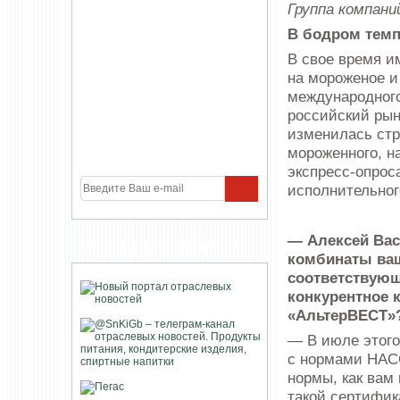
Группа компан
В бодром темп
В свое время и
на мороженое и
международного
российский рын
изменилась стр
мороженного, на
экспресс-опрос
исполнительног
— Алексей Вас
УЧАСТНИКИ ПРОЕКТА
комбинаты ваш
соответствующ
конкурентное 
«АльтерВЕСТ»
— В июле этого
с нормами HACC
нормы, как вам
такой сертифик