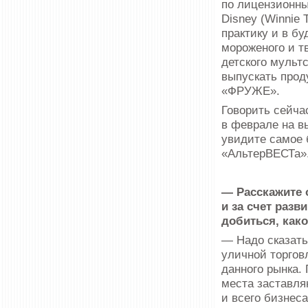
по лицензионны
Disney (Winnie 
практику и в б
мороженого и т
детского мульт
выпускать прод
«ФРУЖЕ».
Говорить сейча
в феврале на в
увидите самое 
«АльтерВЕСТа»
— Расскажите 
и за счет разв
добиться, как
— Надо сказать
уличной торгов
данного рынка.
места заставля
и всего бизнес