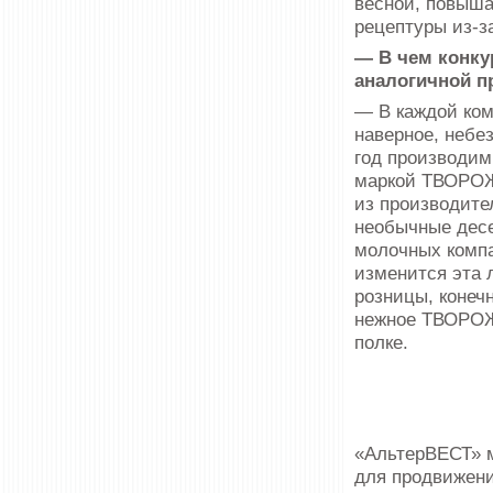
весной, повыша
рецептуры из-з
— В чем конку
аналогичной п
— В каждой ком
наверное, небе
год производим
маркой ТВОРОЖ
из производите
необычные десе
молочных компа
изменится эта 
розницы, конеч
нежное ТВОРОЖ
полке.
«АльтерВЕСТ» м
для продвижени