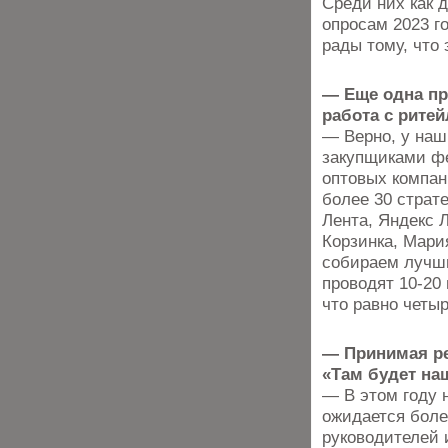
Среди них как д
опросам 2023 г
рады тому, что
— Еще одна пр
работа с ритей
— Верно, у наш
закупщиками фе
оптовых компан
более 30 страте
Лента, Яндекс Л
Корзинка, Мари
собираем лучши
проводят 10-20 
что равно четы
— Принимая ре
«Там будет на
— В этом году 
ожидается боле
руководителей 