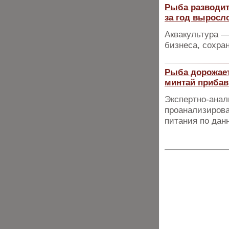
Рыба разводит
за год выросло
Аквакультура 
бизнеса, сохра
Рыба дорожает
минтай прибав
Экспертно-анал
проанализирова
питания по дан