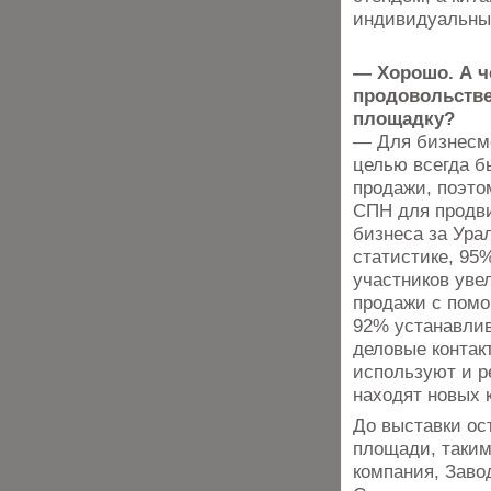
индивидуальны
— Хорошо. А ч
продовольстве
площадку?
— Для бизнесм
целью всегда б
продажи, поэто
СПН для продв
бизнеса за Ура
статистике, 95
участников уве
продажи с пом
92% устанавли
деловые контак
используют и 
находят новых 
До выставки ос
площади, таким
компания, Завод