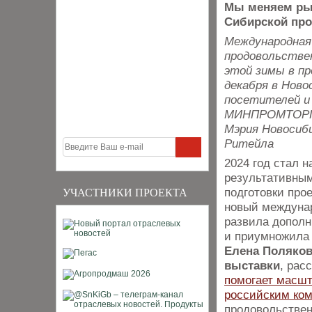
Мы меняем рын
Сибирской про
Международная
продовольствен
этой зимы в пр
декабря в Ново
посетителей и
МИНПРОМТОРГ 
Мэрия Новосиби
Ритейла
2024 год стал 
результативным
подготовки про
УЧАСТНИКИ ПРОЕКТА
новый междуна
развила дополн
и приумножила 
Елена Поляков
выставки
, рас
помогает масш
российским ко
продовольстве