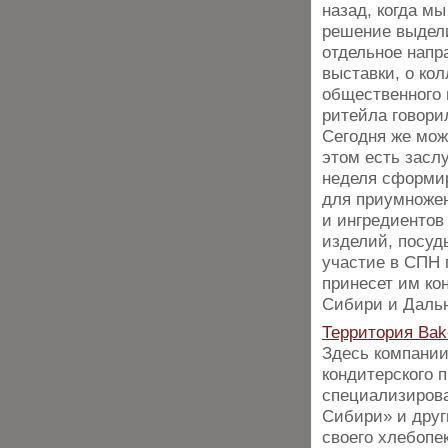
назад, когда мы
решение выдели
отдельное напр
выставки, о ко
общественного 
ритейла говорил
Сегодня же можн
этом есть засл
неделя сформир
для приумножен
и ингредиентов
изделий, посуд
участие в СПН 
принесет им ко
Сибири и Дальн
Территория Bake
Здесь компании
кондитерского 
специализирова
Сибири» и друг
своего хлебопек