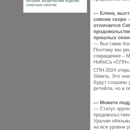
— Елена, выст
совсем скоро –
отличается Си
продовольстве
прошлых сезо
— Выставке бол
Поэтому мы ре
сокращение – М
HoReCa «СПН»
СПН-2024 откры
Siberia. Это зн
будут созданы 
ритейла, но и о
— Можете подр
— Статус круп
продовольствен
Уралом обязыв
на все уровни р