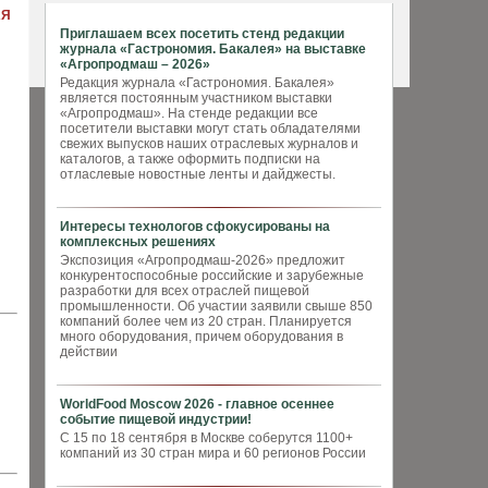
АЯ
Приглашаем всех посетить стенд редакции
журнала «Гастрономия. Бакалея» на выставке
«Агропродмаш – 2026»
Редакция журнала «Гастрономия. Бакалея»
является постоянным участником выставки
«Агропродмаш». На стенде редакции все
посетители выставки могут стать обладателями
свежих выпусков наших отраслевых журналов и
каталогов, а также оформить подписки на
отласлевые новостные ленты и дайджесты.
Интересы технологов сфокусированы на
комплексных решениях
Экспозиция «Агропродмаш-2026» предложит
конкурентоспособные российские и зарубежные
разработки для всех отраслей пищевой
промышленности. Об участии заявили свыше 850
компаний более чем из 20 стран. Планируется
много оборудования, причем оборудования в
действии
WorldFood Moscow 2026 - главное осеннее
событие пищевой индустрии!
С 15 по 18 сентября в Москве соберутся 1100+
компаний из 30 стран мира и 60 регионов России