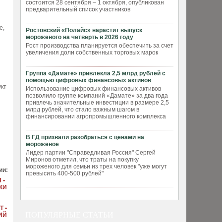
состоится 28 сентября – 1 октября, опубликован
предварительный список участников
е,
Ростовский «Полайс» нарастит выпуск
мороженого на четверть в 2026 году
Рост производства планируется обеспечить за счет
увеличения доли собственных торговых марок
Группа «Дамате» привлекла 2,5 млрд рублей с
помощью цифровых финансовых активов
укт
Использование цифровых финансовых активов
позволило группе компаний «Дамате» за два года
привлечь значительные инвестиции в размере 2,5
млрд рублей, что стало важным шагом в
финансировании агропромышленного комплекса
В ГД призвали разобраться с ценами на
мороженое
Лидер партии "Справедливая Россия" Сергей
Миронов отметил, что траты на покупку
мороженого для семьи из трех человек "уже могут
ии:
превысить 400-500 рублей"
 •
КИ
 •
ПОПУЛЯРНЫЕ СТАТЬИ
ИЙ