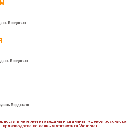
М
декс. Вордстат»
Я
декс. Вордстат»
ндекс. Вордстат»
ярности в интернете говядины и свинины тушеной российско
производства по данным статистики Wordstat