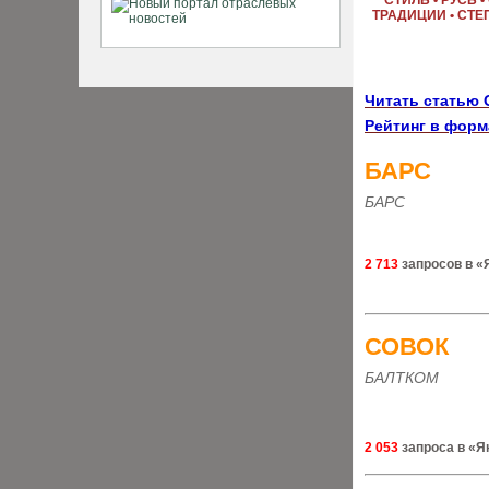
СТИЛЬ • РУСЬ 
ТРАДИЦИИ • СТЕ
Читать статью 
Рейтинг в форм
БАРС
БАРС
2 713
запросов в «
СОВОК
БАЛТКОМ
2 053
запроса в «Я