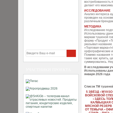
востребованность п
делает его максим
ИССЛЕДОВАНИЕ
Анализ интереса а
проведен на основе
различным бренда
МЕТОДИКА
Исследование подго
Использованы данн
маркам тушеной го
форму «Продукт «То
указывал название 
«Торговая марка»/«
орфографические и
Помимо названия т
такие как: купить, 
суммировались. Не
В исследовании у
УЧАСТНИКИ ПРОЕКТА
Использованы да
января 2026 года
Список ТМ тушеной
5 ЗВЁЗД • MYASO
ВОЙСКОВОЙ СПЕЦ
• ЗДЕСЬ ТОЛ
КАЛМЫЦКАЯ СТ
МЯСНОЙ РЕЗЕРВ 
ОТ ТЕМЫЧА • ОФИ