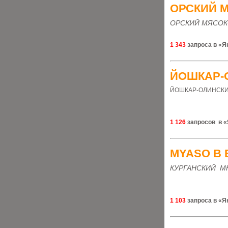
ОРСКИЙ 
ОРСКИЙ МЯСО
1 343
запроса в «Я
ЙОШКАР-
ЙОШКАР-ОЛИНСКИ
1 126
запросов в «
MYASO В 
КУРГАНСКИЙ М
1 103
запроса в «Я