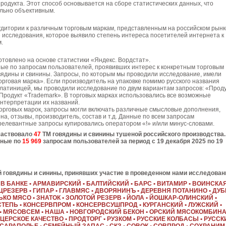
родукта. Этот способ основывается на сборе статистических данных, что
ально объективным.
удитории к различным торговым маркам, представленным на российском рынк
 исследования, которое выявило степень интереса посетителей интернета к
м.
товлено на основе статистики «Яндекс. Вордстат».
ые по запросам пользователей, проявивших интерес к конкретным торговым
вядины и свинины. Запросы, по которым мы проводили исследование, имели
рговая марка». Если производитель на упаковке помимо русского названия
латиницей, мы проводили исследование по двум вариантам запросов: «Прод
Продукт «Trademark». В торговых марках использовались все возможные
нтерпретации их названий.
орговых марок, запросы могли включать различные смысловые дополнения,
цена, отзывы, производитель, состав и т.д. Данные по всем запросам
релевантные запросы купировались оператором «!» и/или минус-словами.
частвовало
47
ТМ говядины и свинины тушеной российского производства.
нные по
15 969
запросам пользователей за период с 19 декабря 2025 по 19
 говядины и синины, принявших участие в проведенном нами исследован
 В БАНКЕ • АРМАВИРСКИЙ • БАЛТИЙСКИЙ • БАРС • ВИТАМИР • ВОИНСКАЯ
РЕЗЕРВ • ГИПАР • ГЛАВМЯС • ДВОРЯНИНЪ • ДЕРЕВНЯ ПОТАНИНО • ДУБ
ЬКО МЯСО • ЗНАТОК • ЗОЛОТОЙ РЕЗЕРВ • ЙОЛА • ЙОШКАР-ОЛИНСКИЙ •
ЕПЬ • КОНСЕРВПРОМ • КОНСЕРВСУШПРОД • КУРГАНСКИЙ • ЛУЖСКИЙ •
• МЯСОВСЕМ • НАША • НОВГОРОДСКИЙ БЕКОН • ОРСКИЙ МЯСОКОМБИНАТ
ЦЕРСКОЕ КАЧЕСТВО • ПРОДТОРГ • РУЗКОМ • РУССКИЕ КОЛБАСЫ • РУССК