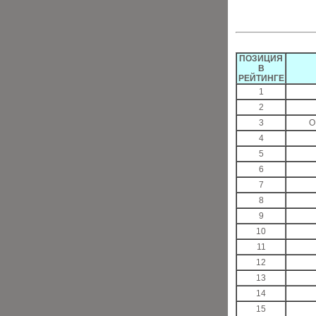
ПОЗИЦИЯ
В
РЕЙТИНГЕ
1
2
3
О
4
5
6
7
8
9
10
11
12
13
14
15