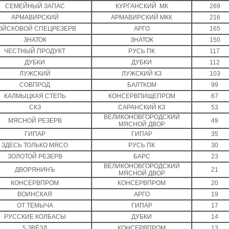
СЕМЕЙНЫЙ ЗАПАС
КУРГАНСКИЙ МК
269
АРМАВИРСКИЙ
АРМАВИРСКИЙ МКК
216
ОЙСКОВОЙ СПЕЦРЕЗЕРВ
АРГО
165
ЗНАТОК
ЗНАТОК
150
ЧЕСТНЫЙ ПРОДУКТ
РУСЬ ПК
117
ДУБКИ
ДУБКИ
112
ЛУЖСКИЙ
ЛУЖСКИЙ КЗ
103
СОВПРОД
БАЛТКОМ
99
КАЛМЫЦКАЯ СТЕПЬ
КОНСЕРВПИЩЕПРОМ
67
СКЗ
САРАНСКИЙ КЗ
53
ВЕЛИКОНОВГОРОДСКИЙ
МЯСНОЙ РЕЗЕРВ
49
МЯСНОЙ ДВОР
ГИПАР
ГИПАР
35
ЗДЕСЬ ТОЛЬКО МЯСО
РУСЬ ПК
30
ЗОЛОТОЙ РЕЗЕРВ
БАРС
23
ВЕЛИКОНОВГОРОДСКИЙ
ДВОРЯНИНЪ
21
МЯСНОЙ ДВОР
КОНСЕРВПРОМ
КОНСЕРВПРОМ
20
ВОИНСКАЯ
АРГО
19
ОТ ТЕМЫЧА
ГИПАР
17
РУССКИЕ КОЛБАСЫ
ДУБКИ
14
5 ЗВЁЗД
КОНСЕРВПРОМ
13