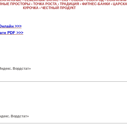
• САРАПОЛЬЕ • СЕМЕЙНЫЙ ЗАПАС • СКЗ • СОВОК • СОВПРОД • СОХРАНИМ
ПНЫЕ ПРОСТОРЫ • ТОЧКА РОСТА • ТРАДИЦИЯ • ФИТНЕС-БАНКИ • ЦАРСК
КУРОЧКА • ЧЕСТНЫЙ ПРОДУКТ
Онлайн >>>
ате PDF >>>
Яндекс. Вордстат»
ндекс. Вордстат»