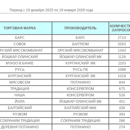
Период с 19 декабря 2025 по 19 января 2026 года
КОЛИЧЕСТ
ТОРГОВАЯ МАРКА
ПРОИЗВОДИТЕЛЬ
ЗАПРОСО
БАРС
БАРС
2713
СОВОК
БАЛТКОМ
2053
РСКИЙ МЯСОКОМБИНАТ
ОРСКИЙ МЯСОКОМБИНАТ
1343
ЙОШКАР-ОЛИНСКИЙ
ЙОШКАР-ОЛИНСКИЙ МК
1126
MYASO В БАНКЕ
КУРГАНСКИЙ МК
1103
РУСЬ
РУСЬ ПК
1089
КУРГАНСКИЙ
КУРГАНСКИЙ МК
1018
МЯСОВСЕМ
ПОТАНИНО
844
ТРАДИЦИЯ
КОНСЕРВПРОМ
675
НАША
КОНСЕРВПРОМ
526
ЙОЛА
ЙОШКАР-ОЛИНСКИЙ МК
451
БАЛТИЙСКИЙ
БАЛТИЙСКИЙ МКК
436
РУЗКОМ
РУЗКОМ
393
СОХРАНИМ ТРАДИЦИИ
СОХРАНИМ ТРАДИЦИИ
286
ДЕРЕВНЯ ПОТАНИНО
ПОТАНИНО
274