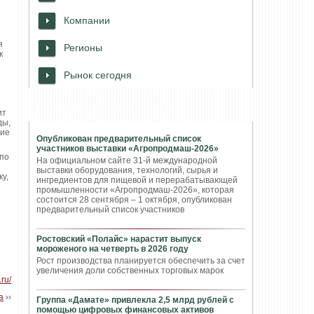
Компании
я
Регионы
к
Рынок сегодня
и
ПОПУЛЯРНЫЕ НОВОСТИ
ит
ды,
ние
Опубликован предварительный список
участников выставки «Агропродмаш-2026»
 по
На официальном сайте 31-й международной
выставки оборудования, технологий, сырья и
у,
ингредиентов для пищевой и перерабатывающей
промышленности «Агропродмаш-2026», которая
состоится 28 сентября – 1 октября, опубликован
предварительный список участников
Ростовский «Полайс» нарастит выпуск
мороженого на четверть в 2026 году
Рост производства планируется обеспечить за счет
увеличения доли собственных торговых марок
.ru/
а
››
Группа «Дамате» привлекла 2,5 млрд рублей с
помощью цифровых финансовых активов