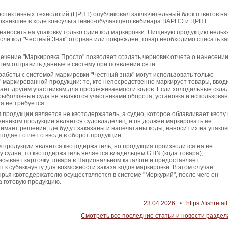
спективных технологий (ЦРПТ) опубликовал заключительный блок ответов на
возникшие в ходе консультативно-обучающего вебинара ВАРПЭ и ЦРПТ.
аносить на упаковку только один код маркировки. Пищевую продукцию нельз
сли код "Честный Знак" оторван или поврежден, товар необходимо списать ка
чение "Маркировка.Просто" позволяет создать черновик отчета о нанесени
атем отправить данные в систему при появлении сети.
аботы с системой маркировки "Честный знак" могут использовать только
" маркированной продукции: те, кто непосредственно маркирует товары, ввод
дает другим участникам для прослеживаемости кодов. Если холодильные скла
ыболовные суда не являются участниками оборота, установка и использова
я не требуется.
 продукции является не квотодержатель, а судно, которое облавливает квоту
венником продукции является судовладелец, и он должен маркировать ее.
мает решение, где будут заказаны и напечатаны коды, наносит их на упаковк
одает отчет о вводе в оборот продукции.
 продукции является квотодержатель, но продукция производится на не
судне, то квотодержатель является владельцем GTIN (кода товара),
сывает карточку товара в Национальном каталоге и предоставляет
п к субаккаунту для возможности заказа кодов маркировки. В этом случае
рья квотодержателю осуществляется в системе "Меркурий", после чего он
 готовую продукцию.
23.04.2026
•
https://fishretail
Смотреть все последние статьи и новости раздел