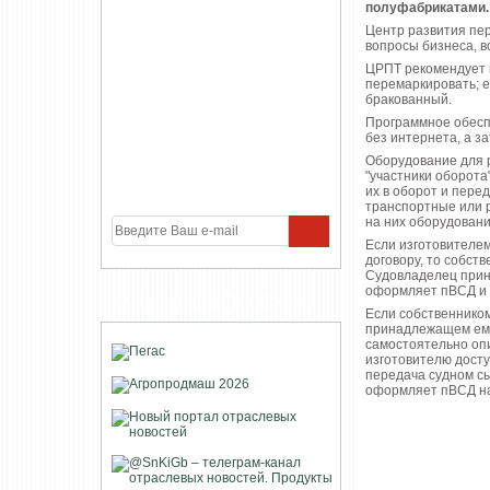
полуфабрикатами.
Центр развития пер
вопросы бизнеса, 
ЦРПТ рекомендует н
перемаркировать; е
бракованный.
Программное обеспе
без интернета, а з
Оборудование для р
"участники оборота
их в оборот и пере
транспортные или р
на них оборудовани
Если изготовителем
договору, то собст
Судовладелец прини
оформляет пВСД и п
УЧАСТНИКИ ПРОЕКТА
Если собственником
принадлежащем ему 
самостоятельно опи
изготовителю досту
передача судном сы
оформляет пВСД на