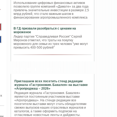
Использование цифровых финансовых активов
позволило группе компаний «Дамате» за два года
привлечь значительные инвестиции в размере 2,5
млрд рублей, что стало важным шагом в
финансировании агропромышленного комплекса
В ГД призвали разобраться с ценами на
мороженое
Лидер партии "Справедливая Россия" Сергей
Миронов отметил, что траты на покупку
мороженого для семьи из трех человек "уже могут
превысить 400-500 рублей"
ПОПУЛЯРНЫЕ СТАТЬИ
Приглашаем всех посетить стенд редакции
журнала «Гастрономия. Бакалея» на выставке
«Агропродмаш – 2026»
Редакция журнала «Гастрономия. Бакалея»
ех
является постоянным участником выставки
«Агропродмаш». На стенде редакции все
посетители выставки могут стать обладателями
свежих выпусков наших отраслевых журналов и
каталогов, а также оформить подписки на
отласлевые новостные ленты и дайджесты.
иям