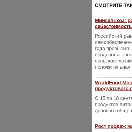
CМОТРИТЕ ТА
Минсельхоз: ро
себестоимост
Российский рын
самообеспеченн
года превысил 
продовольствен
сельского хозя
положительная 
WorldFood Mos
продуктового 
С 15 по 18 сен
продуктов пита
делового общен
Рост продаж м