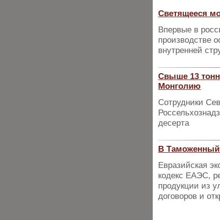
Светящееся мо
Впервые в рос
производстве о
внутренней стр
Свыше 13 тонн
Монголию
Сотрудники Сев
Россельхознадз
десерта
В Таможенный 
Евразийская эк
кодекс ЕАЭС, р
продукции из у
договоров и от