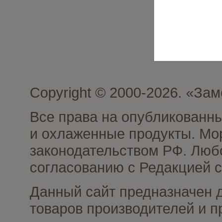
Copyright © 2000-2026. «З
Все права на опубликованн
и охлаженные продукты. Мо
законодательством РФ. Люб
согласованию с Редакцией с
Данный сайт предназначен 
товаров производителей и 