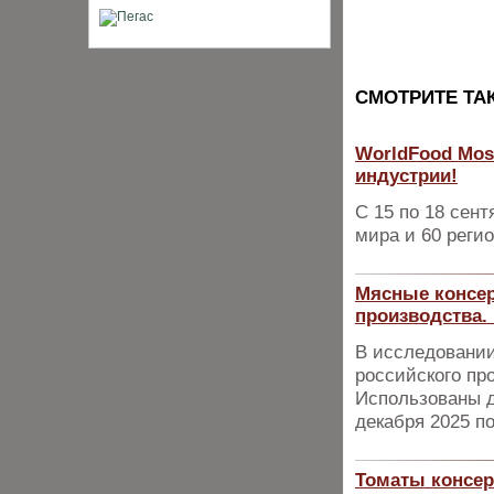
CМОТРИТЕ ТА
WorldFood Mos
индустрии!
С 15 по 18 сент
мира и 60 реги
Мясные консер
производства.
В исследовании
российского пр
Использованы д
декабря 2025 по
Томаты консер