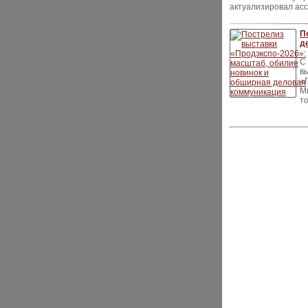
актуализировал ас
П
д
С
в
«
М
т