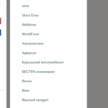
sima
Stora Enso
Welldone
WorldFood
Агрокомплекс
Адверсус
Барышский мясокомбинат
БЕСТЕК-инжиниринг
Вилон
Винк
Вкусный продукт