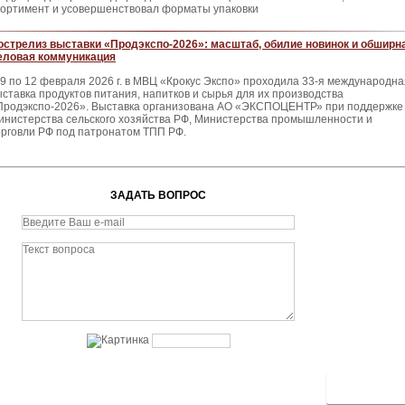
сортимент и усовершенствовал форматы упаковки
острелиз выставки «Продэкспо-2026»: масштаб, обилие новинок и обширн
еловая коммуникация
 9 по 12 февраля 2026 г. в МВЦ «Крокус Экспо» проходила 33-я международна
ыставка продуктов питания, напитков и сырья для их производства
Продэкспо-2026». Выставка организована АО «ЭКСПОЦЕНТР» при поддержке
инистерства сельского хозяйства РФ, Министерства промышленности и
орговли РФ под патронатом ТПП РФ.
ЗАДАТЬ ВОПРОС