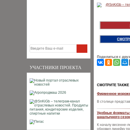
СМОТР
Поделиться с дру
УЧАСТНИКИ ПРОЕКТА
CМОТРИТЕ ТАКЖЕ
Фирменное мороже
В столице предста
Удобные форматы 
шашлычного сезон
К началу весенне-л
обновил линейку п