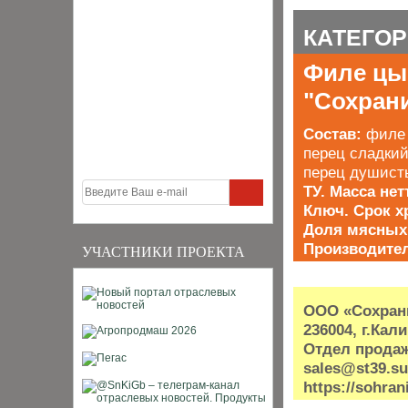
КАТЕГО
Филе цы
"Сохран
Состав:
филе 
перец сладкий
перец душист
ТУ. Масса нет
Ключ. Срок х
Доля мясных 
Производите
УЧАСТНИКИ ПРОЕКТА
ООО «Сохран
236004, г.Кал
Отдел продаж:
sales@st39.su
https://sohran