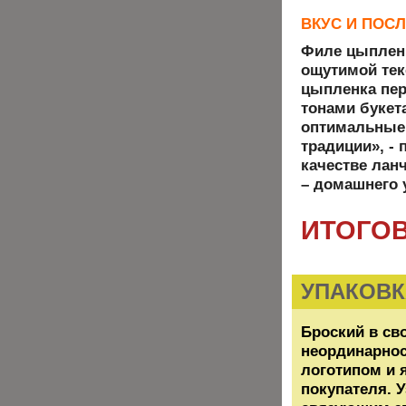
ВКУС И ПОС
Филе цыпленк
ощутимой тек
цыпленка пер
тонами букет
оптимальные
традиции», -
качестве ланч
– домашнего 
ИТОГОВ
УПАКОВК
Броский в св
неординарнос
логотипом и 
покупателя. 