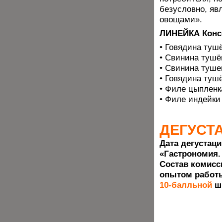
безусловно, яв
овощами».
ЛИНЕЙКА Кон
• Говядина тушё
• Свинина тушё
• Свинина туше
• Говядина тушё
• Филе цыпленк
• Филе индейки
ДЕГУСТ
Дата дегустаци
«Гастрономия.
Состав комисс
опытом работ
10-балльной
ш