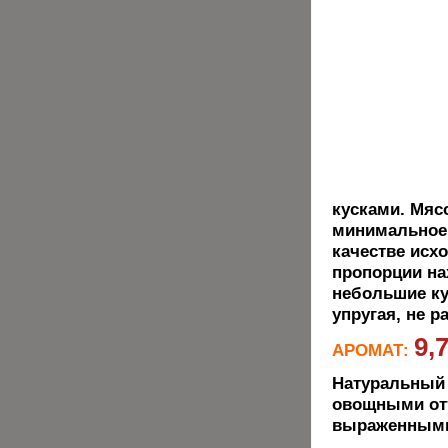
кусками. Мяс
минимальное 
качестве исх
пропорции на
небольшие ку
упругая, не 
9,
АРОМАТ:
Натуральный 
овощными отт
выраженными