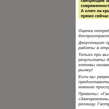
связующим з
современност
А ключ на кр
прямо сейчас
Оценка потре
беспристраст
Дегустацию п
работы в отра
Только при вы
результаты
д
готовы назва
рынку!
Если вы увере
предоставить 
мнению присл
Проекты: «Гас
«Замороженны
розницу. Гаст