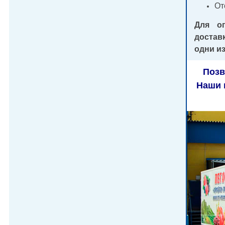
От
Для оп
достав
одни и
Позв
Наши 