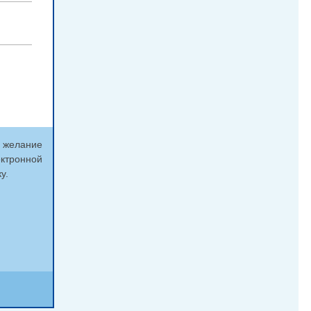
и желание
ектронной
у.