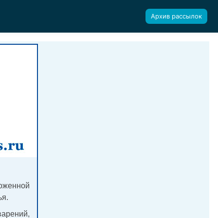
Архив рассылок
оженной
ья.
арений,