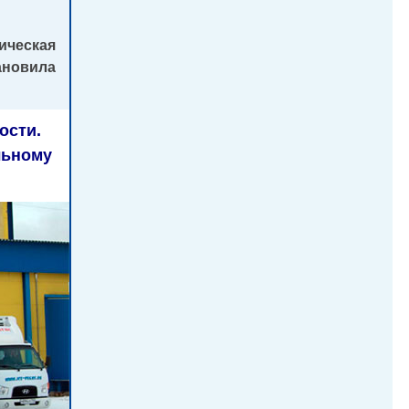
ическая
ановила
ости.
льному