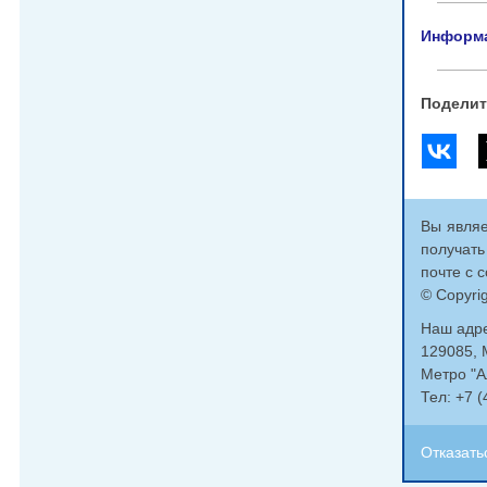
Информа
Поделит
Вы являе
получать
почте с 
© Copyri
Наш адре
129085, 
Метро "А
Тел: +7 
Отказать