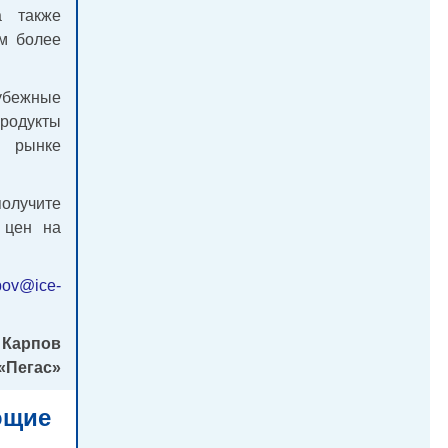
а также
м более
бежные
родукты
м рынке
олучите
 цен на
pov@ice-
 Карпов
«Пегас»
ющие