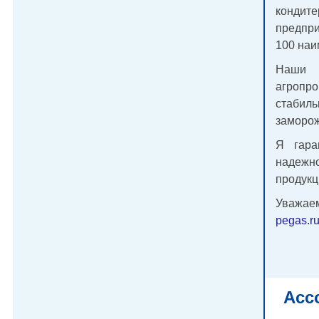
кондит
предпр
100 наи
Наши 
агропр
стабил
заморож
Я гара
надежн
продукц
Уважае
pegas.r
Асс