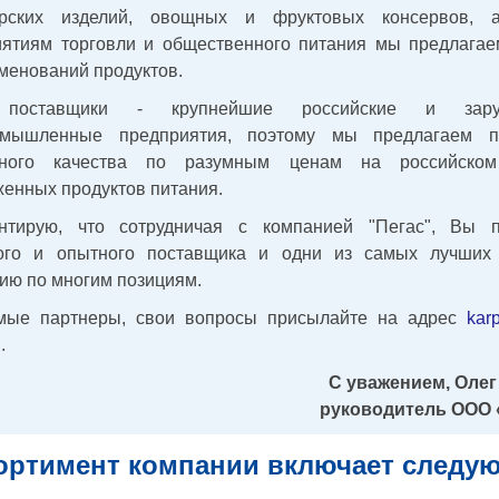
ерских изделий, овощных и фруктовых консервов, 
иятиям торговли и общественного питания мы предлагае
менований продуктов.
поставщики - крупнейшие российские и зару
омышленные предприятия, поэтому мы предлагаем п
ьного качества по разумным ценам на российско
енных продуктов питания.
нтирую, что сотрудничая с компанией "Пегас", Вы п
ого и опытного поставщика и одни из самых лучших
ию по многим позициям.
мые партнеры, свои вопросы присылайте на адрес
kar
u
.
С уважением, Олег
руководитель ООО 
ортимент компании включает следу