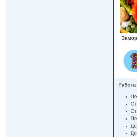
Замор
Работа 
Не
Ст
От
Пе
До
До