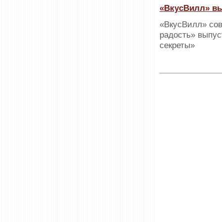
«ВкусВилл» в
«ВкусВилл» сов
радость» выпу
секреты»