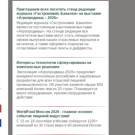
Приглашаем всех посетить стенд редакции
журнала «Гастрономия. Бакалея» на выставке
«Агропродмаш – 2026»
Редакция журнала «Гастрономия. Бакалея»
является постоянным участником выставки
«Агропродмаш». На стенде редакции все
посетители выставки могут стать обладателями
свежих выпусков наших отраслевых журналов и
каталогов, а также оформить подписки на
отласлевые новостные ленты и дайджесты.
Интересы технологов сфокусированы на
комплексных решениях
Экспозиция «Агропродмаш-2026» предложит
конкурентоспособные российские и зарубежные
разработки для всех отраслей пищевой
промышленности. Об участии заявили свыше 850
компаний более чем из 20 стран. Планируется
много оборудования, причем оборудования в
действии
WorldFood Moscow 2026 - главное осеннее
событие пищевой индустрии!
С 15 по 18 сентября в Москве соберутся 1100+
компаний из 30 стран мира и 60 регионов России