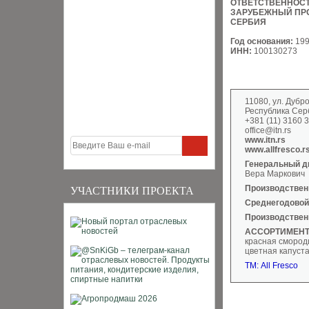
ОТВЕТСТВЕННОС
ЗАРУБЕЖНЫЙ ПР
СЕРБИЯ
Год основания:
19
ИНН:
100130273
11080, ул. Дубр
Республика Сер
+381 (11) 3160 3
office@itn.rs
www.itn.rs
www.allfresco.r
Генеральный д
Вера Маркович
Производстве
УЧАСТНИКИ ПРОЕКТА
Среднегодовой
Производствен
АССОРТИМЕНТ
красная смороди
цветная капуста
ТМ: All Fresco