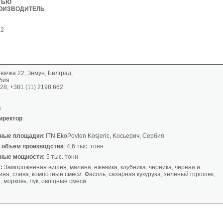
ТЬЮ
ОИЗВОДИТЕЛЬ
92
овачка 22, Земун, Белград,
бия
28; +381 (11) 2198 662
s
иректор
нные площадки
: ITN EkoPovlen Kosjeric, Kocьерич, Сербия
 объем производства
: 4,6 тыс. тонн
ные мощности:
5 тыс. тонн
:
Замороженная вишня, малина, ежевика, клубника, черника, черная и
на, слива, компотные смеси. Фасоль, сахарная кукуруза, зеленый горошек,
, морковь, лук, овощные смеси.