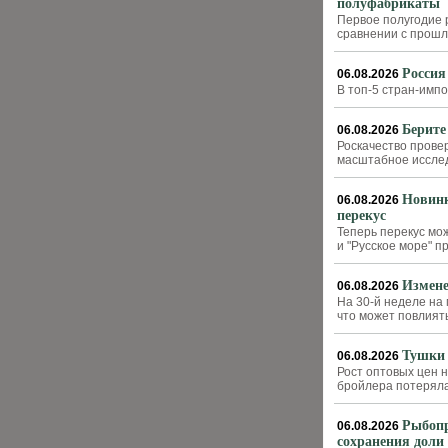
полуфабрикаты
Первое полугодие 
сравнении с прош
Россия
06.08.2026
В топ-5 стран-импо
Берите
06.08.2026
Роскачество прове
масштабное исслед
Новинк
06.08.2026
перекус
Теперь перекус мож
и "Русское море" 
Измене
06.08.2026
На 30-й неделе на
что может повлият
Тушки 
06.08.2026
Рост оптовых цен н
бройлера потеряла 
Рыбопр
06.08.2026
сохранения доли