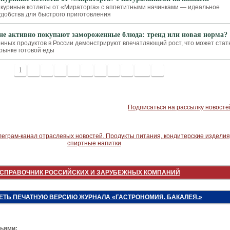
куриные котлеты от «Мираторга» с аппетитными начинками — идеальное
 удобства для быстрого приготовления
не активно покупают замороженные блюда: тренд или новая норма?
ных продуктов в России демонстрируют впечатляющий рост, что может стат
рынке готовой еды
1
2
3
4
5
6
7
8
9
10
>
Подписаться на рассылку новосте
СПРАВОЧНИК РОССИЙСКИХ И ЗАРУБЕЖНЫХ КОМПАНИЙ
ЕТЬ ПЕЧАТНУЮ ВЕРСИЮ ЖУРНАЛА «ГАСТРОНОМИЯ. БАКАЛЕЯ.»
зьями: