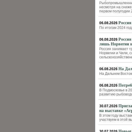
Рыбопромышленники
несмотря на сниже
первом полугодии 
Россия
06.08.2026
По итогам 2024 год
Россия
06.08.2026
лишь Норвегии 
Россия занимает тр
Норвегии и Чили, 
сельскохозяйстве
На Дал
06.08.2026
На Дальнем Востоке
Потреб
06.08.2026
В Подмосковье в 20
развитию рыбоводс
Пригла
30.07.2026
на выставке «Аг
В этом году выстав
участвуем в этой в
Новые 
30.07.2026