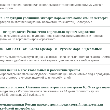
рыбная отрасль завершила с небольшим отставанием по объему улова в
лым годом
 в I полугодии увеличила экспорт мороженого более чем на четверть
ртеров за этот период вошли Казахстан, Узбекистан, Белоруссия
 – не прогадаете: Роскачество определило лучшее мороженое
рило, чем на самом деле угощают нас холодильники магазинов, и провело
ование 38 торговых марок мороженого
а "Биг Ролл" от "Санта Бремор" и "Русское море": идеальный
ет быть не только вкусным, но и сытным. Новинка "Биг Ролл" от "Санта Бремо
предлагает удобный и аппетитный вариант для перекуса в любое время
ния цен на мясо: глобальные и российские тренды
 мировом рынке мяса наблюдалось снижение цен на основные виды продукции
ь на стоимость мясных изделий для потребителей
низкого полета. Оптовые цены курятины потеряли 6,3% за две неде
а курятину в России сменился снижением, за 14 дней стоимость тушки
6,3%, составив 222 руб. за 1 кг
омышленники России пересмотрели продуктовый портфель для
 глубокой переработки