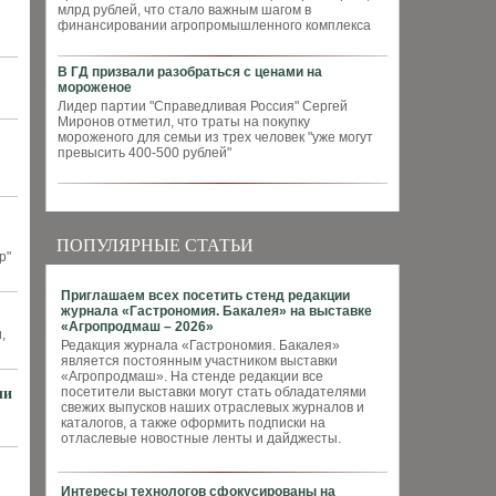
млрд рублей, что стало важным шагом в
финансировании агропромышленного комплекса
В ГД призвали разобраться с ценами на
мороженое
Лидер партии "Справедливая Россия" Сергей
Миронов отметил, что траты на покупку
мороженого для семьи из трех человек "уже могут
превысить 400-500 рублей"
ПОПУЛЯРНЫЕ СТАТЬИ
р"
Приглашаем всех посетить стенд редакции
журнала «Гастрономия. Бакалея» на выставке
«Агропродмаш – 2026»
,
Редакция журнала «Гастрономия. Бакалея»
является постоянным участником выставки
«Агропродмаш». На стенде редакции все
посетители выставки могут стать обладателями
ли
свежих выпусков наших отраслевых журналов и
каталогов, а также оформить подписки на
отласлевые новостные ленты и дайджесты.
Интересы технологов сфокусированы на