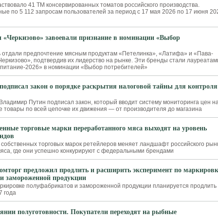
аствовало 41 ТМ консервированных томатов российского производства.
ые по 5 112 запросам пользователей за период с 17 мая 2026 по 17 июня 20
 «Черкизово» завоевали признание в номинации «Выбор
 отдали предпочтение мясным продуктам «Петелинка», «Латифа» и «Пава-
Черкизово», подтвердив их лидерство на рынке. Эти бренды стали лауреатам
 питание-2026» в номинации «Выбор потребителей»
подписал закон о порядке раскрытия налоговой тайны для контроля
Владимир Путин подписал закон, который вводит систему мониторинга цен н
 товары по всей цепочке их движения — от производителя до магазина
енные торговые марки переработанного мяса выходят на уровень
ндов
 собственных торговых марок ретейлеров меняет ландшафт российского рын
яса, где они успешно конкурируют с федеральными брендами
мторг предложил продлить и расширить эксперимент по маркировк
и замороженной продукции
ркировке полуфабрикатов и замороженной продукции планируется продлить
7 года
оянии полуготовности. Покупатели переходят на рыбные