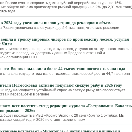
 России смогли сохранить долю глубокой переработки на уровне 15%,
ние общего объема производства рыбной продукции на 2% (до 2,01 млн тонн)
2026 года
 в 2024 году увеличила вылов устриц до рекордного объема
а Россия увеличила вылов устриц до 5,6 тыс. тонн, что стало рекордом
 вошла в тройку мировых лидеров по производству лосося, уступая
и Чили
етье место в мире по производству лосося, уступая по этому показателю ли
следует из последних доступных данных Продовольственной и
нной организации ООН
ьнем Востоке выловили более 44 тысяч тонн лосося с начала года
 с начала текущего года вылов тихоокеанских лососей достиг 44,7 тыс. тонн
ители Подмосковья активно покупают свежую рыбу в 2026 году
26 году наблюдается устойчивый спрос на свежую рыбу, что способствует
тва и переработки в регионе
шаем всех посетить стенд редакции журнала «Гастрономия. Бакалея
ропродмаш – 2026»
ка будет проходить в МВЦ «Крокус Экспо» с 28 сентября по 1 октября. Мы
ыставке каждый год, и 2026 не станет исключением
куриные котлеты от «Мираторга» с натуральными начинками