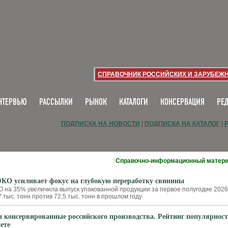
СПРАВОЧНИК РОССИЙСКИХ И ЗАРУБЕЖ
НТЕРВЬЮ
РАССЫЛКИ
РЫНОК
КАТАЛОГИ
КОНСЕРВАЦИЯ
РЕ
ПОДПИСКА НА НОВОСТИ
|
ПОДПИСКА НА КАТАЛОГ
|
Справочно-информационный матер
О усиливает фокус на глубокую переработку свинины
на 35% увеличила выпуск упакованной продукции за первое полугодие 2026
7 тыс. тонн против 72,5 тыс. тонн в прошлом году
 консервированные российского производства. Рейтинг популярнос
ете