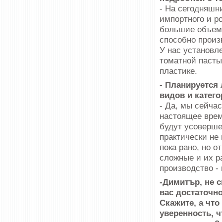
- На сегодняшн
импортного и р
большие объемы
способно произ
У нас установл
томатной пасты 
пластике.
- Планируется
видов и катег
- Да, мы сейча
настоящее время
будут усоверше
практически не
пока рано, но о
сложные и их р
производство -
-Димитър, не 
вас достаточн
Скажите, а что
уверенность, ч