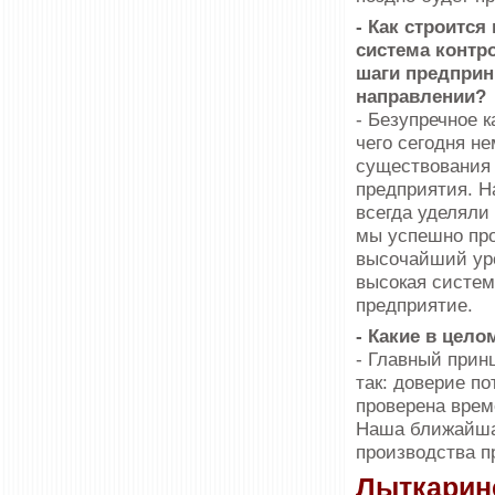
- Как строится
система контро
шаги предприн
направлении?
- Безупречное к
чего сегодня н
существования 
предприятия. Н
всегда уделяли
мы успешно пр
высочайший уро
высокая систем
предприятие.
- Какие в цело
- Главный прин
так: доверие по
проверена врем
Наша ближайшая
производства п
Лыткарин