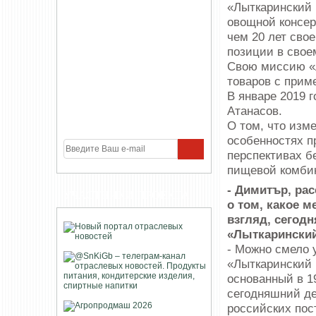
«Лыткаринский 
овощной консер
чем 20 лет сво
позиции в свое
Свою миссию «
товаров с прим
В январе 2019 
Атанасов.
О том, что изме
особенностях п
перспективах 
пищевой комби
- Димитър, рас
УЧАСТНИКИ ПРОЕКТА
о том, какое м
взгляд, сегодн
«Лыткарински
- Можно смело 
«Лыткаринский 
основанный в 19
сегодняшний д
российских пос