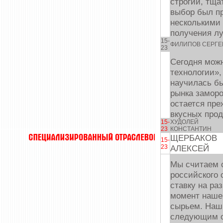
строгий, тща
выбор был п
несколькими
получения л
15-
ФИЛИПОВ СЕРГЕ
23
Сегодня можн
технологии»,
научилась бы
рынка замор
остается пре
вкусных прод
15-
ХУДОЛЕЙ
23
КОНСТАНТИН
ЩЕРБАКОВ
15-
23
АЛЕКСЕЙ
Мы считаем с
российского 
ставку на ра
момент наше
сырьем. Наш
следующим о