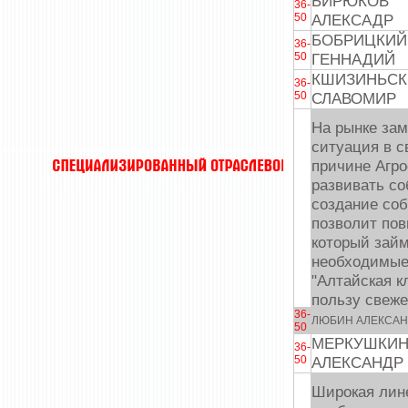
БИРЮКОВ
36-
50
АЛЕКСАДР
БОБРИЦКИЙ
36-
50
ГЕННАДИЙ
КШИЗИНЬСК
36-
50
СЛАВОМИР
На рынке зам
ситуация в с
причине Агро
развивать со
создание соб
позволит пов
который займ
необходимые
"Алтайская к
пользу свеже
36-
ЛЮБИН АЛЕКСАН
50
МЕРКУШКИ
36-
50
АЛЕКСАНДР
Широкая лине