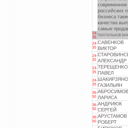
современное 
российских п
бизнеса такж
качества вып
самые прода
24-
ПИХТИЛЬКОВ ВИ
35
САВЕНКОВ
24-
35
ВИКТОР
СТАРОВИНС
24-
35
АЛЕКСАНДР
ТЕРЕЩЕНКО
24-
35
ПАВЕЛ
ШАКИРЗЯН
24-
35
ГАЗИЛЬЯН
АБРОСИМО
36-
50
ЛАРИСА
АНДРИЮК
36-
50
СЕРГЕЙ
АРУСТАМОВ
36-
50
РОБЕРТ