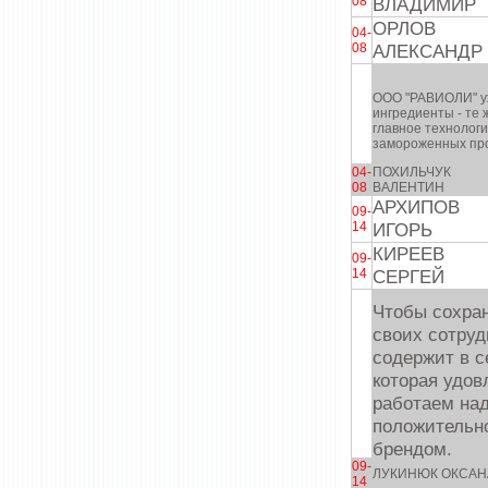
08
ВЛАДИМИР
ОРЛОВ
04-
08
АЛЕКСАНДР
ООО "РАВИОЛИ" уж
ингредиенты - те 
главное технолог
замороженных про
04-
ПОХИЛЬЧУК
08
ВАЛЕНТИН
АРХИПОВ
09-
14
ИГОРЬ
КИРЕЕВ
09-
14
СЕРГЕЙ
Чтобы сохран
своих сотруд
содержит в с
которая удов
работаем над
положительно
брендом.
09-
ЛУКИНЮК ОКСАН
14