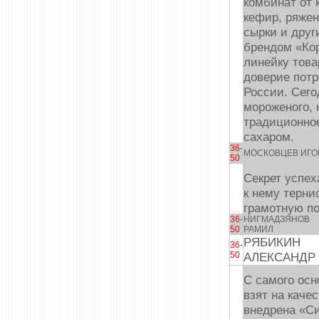
комбинат от 
кефир, ряжен
сырки и друг
брендом «Кор
линейку това
доверие потр
России. Сего
мороженого, 
традиционно
сахаром.
36-
МОСКОВЦЕВ ИГО
50
Секрет успех
к нему терни
грамотную по
36-
НИГМАДЗЯНОВ
50
РАМИЛ
РЯБИКИН
36-
50
АЛЕКСАНДР
С самого осн
взят на каче
внедрена «С