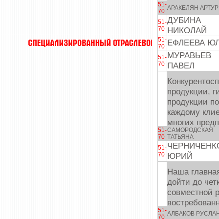
51-
АРАКЕЛЯН АРТУР
70
ДУБИНА
51-
70
НИКОЛАЙ
51-
ЕФЛЕЕВА Ю
70
МУРАВЬЕВ
51-
70
ПАВЕЛ
Конкурентосп
продукции, г
продукции по
каждому кли
многих предп
51-
САМОРОДСКАЯ
70
ТАТЬЯНА
ЧЕРНИЧЕНК
51-
70
ЮРИЙ
Наша главна
дойти до чет
совместной р
востребован
51-
АЛБАКОВ РУСЛА
70