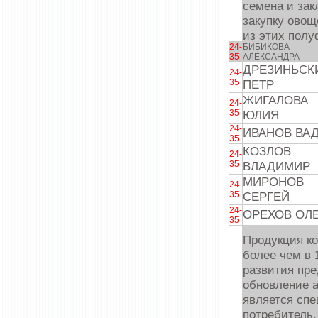
семена и за
закупку ово
из этих полу
24-
БИБИКОВА
35
АЛЕКСАНДРА
ДРЕЗИНЬСК
24-
35
ПЕТР
ЖИГАЛОВА
24-
35
ЮЛИЯ
24-
ИВАНОВ ВА
35
КОЗЛОВ
24-
35
ВЛАДИМИР
МИРОНОВ
24-
35
СЕРГЕЙ
24-
ОРЕХОВ ОЛ
35
Продукция к
более чем в 
развития пр
обновление 
является спе
потребитель.