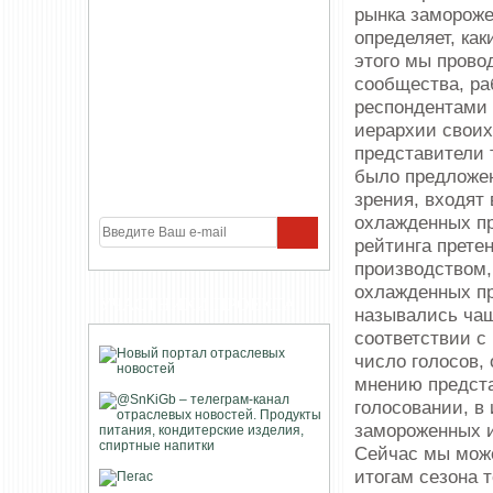
рынка замороже
определяет, ка
этого мы прово
сообщества, р
респондентами
иерархии своих
представители 
было предложено
зрения, входят
охлажденных пр
рейтинга прете
производством
охлажденных пр
УЧАСТНИКИ ПРОЕКТА
назывались чащ
соответствии с
число голосов,
мнению предста
голосовании, в
замороженных и
Сейчас мы може
итогам сезона 