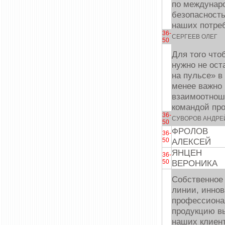
по междунаро
безопасность
наших потре
36-
СЕРГЕЕВ ОЛЕГ
50
Для того что
нужно не ост
на пульсе» в
менее важно
взаимоотноше
командой пр
36-
СУВОРОВ АНДРЕ
50
ФРОЛОВ
36-
50
АЛЕКСЕЙ
ЯНЦЕН
36-
50
ВЕРОНИКА
Собственное
линии, иннов
профессиона
продукцию вы
наших клиент