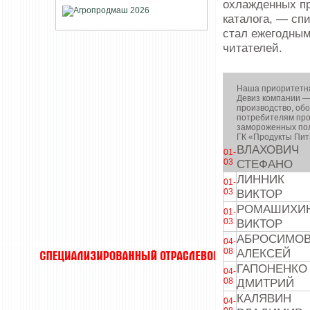
охлажденных пр
каталога, — сп
стал ежегодным
читателей.
Наша приоритетная
Девиз компании —
производство, обо
потребителям про
замороженных пол
ГК «Продукты Пит
ВЛАХОВИЧ
01-
03
СТЕФАНО
ЛИННИК
01-
03
ВИКТОР
РОМАШИХИ
01-
03
ВИКТОР
АБРОСИМО
04-
08
АЛЕКСЕЙ
ГАПОНЕНКО
04-
08
ДМИТРИЙ
КАЛЯВИН
04-