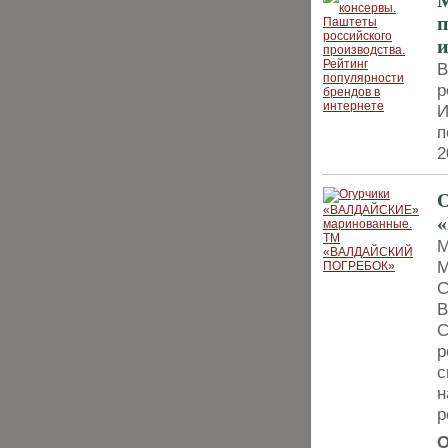
М
п
и
В
р
И
п
2
М
М
С
В
С
р
с
н
р
О