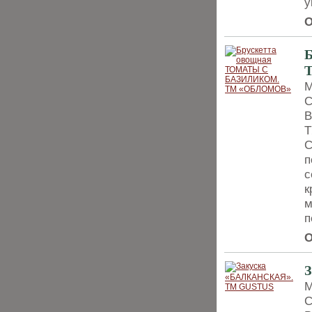
у
О
М
С
В
Т
С
п
с
к
м
п
О
М
С