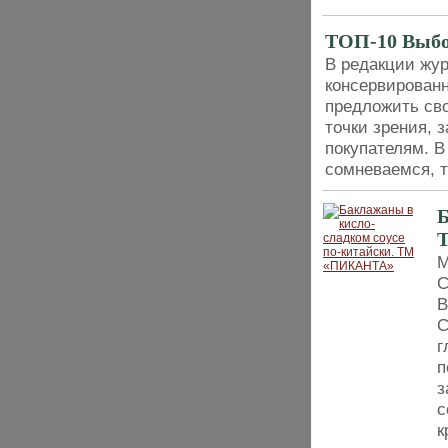
ТОП-10 Выбо
В редакции жур
консервированн
предложить сво
точки зрения, 
покупателям. В
сомневаемся, т
Б
М
С
В
С
г
п
з
с
к