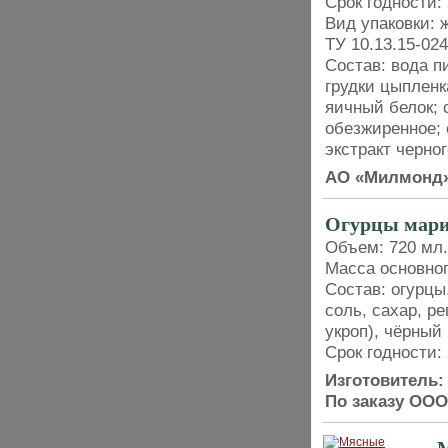
Срок годности: 
Вид упаковки: 
ТУ 10.13.15-02
Состав: вода п
грудки цыпленк
яичный белок; 
обезжиренное; 
экстракт черно
AО «Милмонд
Огурцы ма
Объем: 720 мл. 
Масса основног
Состав: огурцы
соль, сахар, ре
укроп), чёрный
Срок годности: 
Изготовитель
По заказу ОО