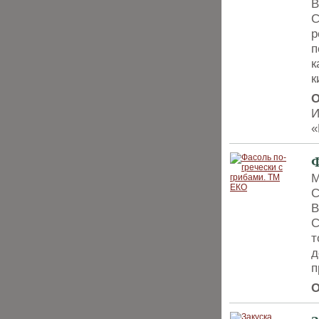
В
С
р
п
к
к
О
И
«
Ф
М
С
В
С
т
д
п
О