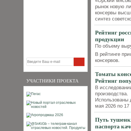
«Орский мясоко
рынок новую ли
консервы высши
синтез советск
Рейтинг рос
продукции
По объему выру
В рейтинге при
консервов.
Томаты консе
Рейтинг попу
УЧАСТНИКИ ПРОЕКТА
В исследовании
производства.
Использованы д
мая 2026 по 17
Путь тушенки
паспорта кач