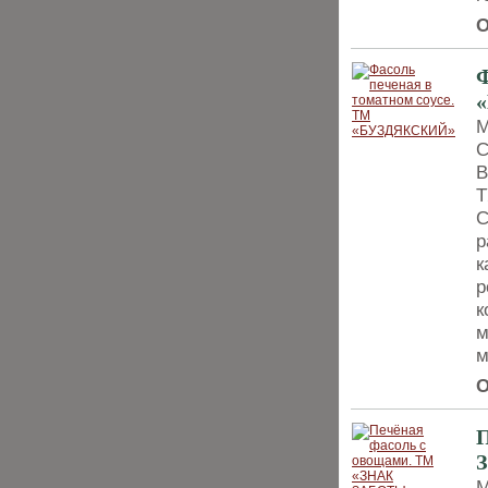
О
Ф
М
С
В
Т
С
р
к
р
к
м
м
О
П
М