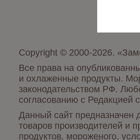
Copyright © 2000-2026. «З
Все права на опубликованн
и охлаженные продукты. Мо
законодательством РФ. Люб
согласованию с Редакцией с
Данный сайт предназначен 
товаров производителей и 
продуктов, мороженого, усл