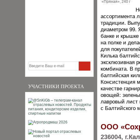
Н
ассортимента 
традиции. Выпу
диаметром 99. 
банке и крышке
на полке и дел
для покупателе
Килька балтийс
эксклюзивная р
комбината. В п
балтийская кил
Консистенция м
УЧАСТНИКИ ПРОЕКТА
качестве гарни
овощей: зелены
лавровый лист 
с Балтийского 
ООО «Сох
236004, г.Ка