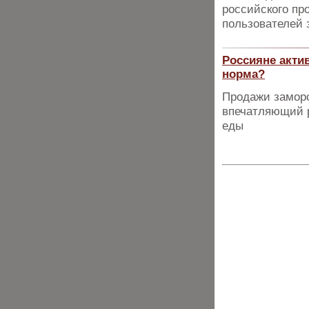
российского пр
пользователей з
Россияне акти
норма?
Продажи замор
впечатляющий р
еды