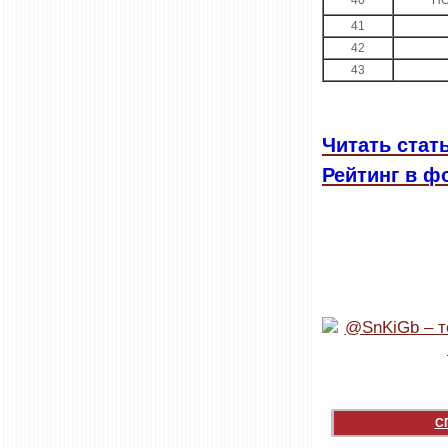
40
НО
41
42
43
Читать стат
Рейтинг в ф
С