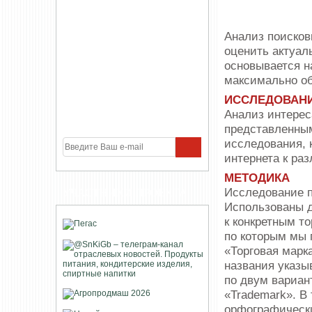
Анализ поисков
оценить актуал
основывается н
максимально о
ИССЛЕДОВАН
Анализ интерес
представленным
исследования, 
интернета к ра
МЕТОДИКА
Исследование п
УЧАСТНИКИ ПРОЕКТА
Использованы д
к конкретным т
по которым мы 
«Торговая марк
названия указы
по двум вариан
«Trademark». В
орфографически