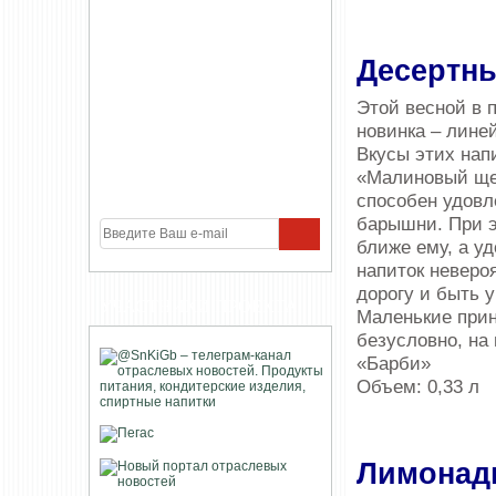
Десертны
Этой весной в 
новинка – лине
Вкусы этих нап
«Малиновый щер
способен удовл
барышни. При э
ближе ему, а у
напиток неверо
дорогу и быть у
УЧАСТНИКИ ПРОЕКТА
Маленькие прин
безусловно, на
«Барби»
Объем: 0,33 л
Лимонад