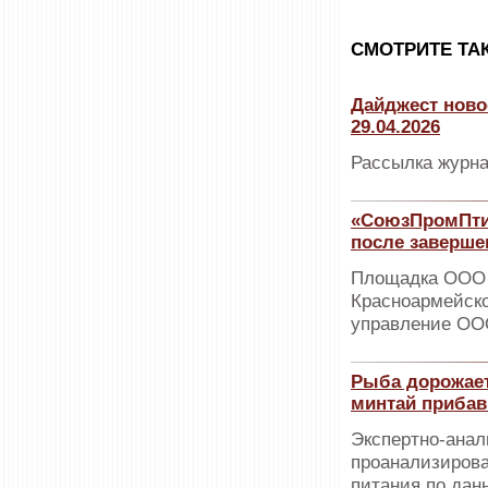
CМОТРИТЕ ТА
Дайджест ново
29.04.2026
Рассылка журна
«СоюзПромПтиц
после заверше
Площадка ООО 
Красноармейско
управление О
Рыба дорожает
минтай прибав
Экспертно-анал
проанализирова
питания по дан