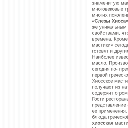
знаменитую мас
многовековые т
многих поколен
«Слезы Хиоса
же уникальным 
свойствами, чт
времена. Кроме
мастики» сегод
готовят и друг
Наиболее извес
масло. Произво
сегодня по- пр
первой греческ
Хиосское масти
получают из на
содержит огром
Гости ресторан
представление 
ее применения.
блюда греческо
хиосская
масти