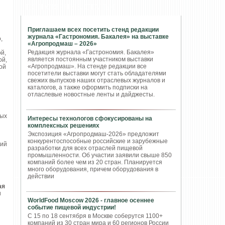
ПОПУЛЯРНЫЕ СТАТЬИ
Приглашаем всех посетить стенд редакции
журнала «Гастрономия. Бакалея» на выставке
,
«Агропродмаш – 2026»
Редакция журнала «Гастрономия. Бакалея»
й,
является постоянным участником выставки
ой,
«Агропродмаш». На стенде редакции все
ой
посетители выставки могут стать обладателями
свежих выпусков наших отраслевых журналов и
каталогов, а также оформить подписки на
отласлевые новостные ленты и дайджесты.
вых
Интересы технологов сфокусированы на
комплексных решениях
Экспозиция «Агропродмаш-2026» предложит
конкурентоспособные российские и зарубежные
ний
разработки для всех отраслей пищевой
промышленности. Об участии заявили свыше 850
компаний более чем из 20 стран. Планируется
много оборудования, причем оборудования в
действии
ая
и
WorldFood Moscow 2026 - главное осеннее
событие пищевой индустрии!
С 15 по 18 сентября в Москве соберутся 1100+
компаний из 30 стран мира и 60 регионов России