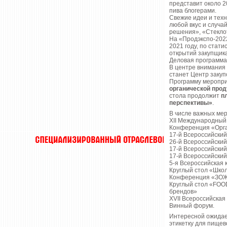
представит около 2
пива блогерами.
Свежие идеи и техн
любой вкус и случа
решения», «Стеклот
На «Продэкспо-202
2021 году, по стат
открытий закупщика
Деловая программа 
В центре внимания 
станет Центр закуп
Программу меропри
органической прод
стола продолжит
п
перспективы»
.
В числе важных ме
ХII Международный
Конференция «Орган
17-й Всероссийски
26-й Всероссийски
17-й Всероссийски
17-й Всероссийски
5-я Всероссийская
Круглый стол «Шко
Конференция «ЗОЖ:
Круглый стол «FOO
брендов»
XVII Всероссийская
Винный форум.
Интересной ожидает
этикетку для пище