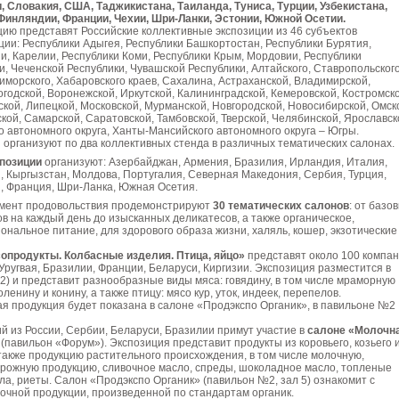
, Словакия, США, Таджикистана, Таиланда, Туниса, Турции, Узбекистана,
 Финляндии, Франции, Чехии, Шри-Ланки, Эстонии, Южной Осетии.
ию представят Российские коллективные экспозиции из 46 субъектов
ии: Республики Адыгея, Республики Башкортостан, Республики Бурятия,
и, Карелии, Республики Коми, Республики Крым, Мордовии, Республики
и, Чеченской Республики, Чувашской Республики, Алтайского, Ставропольского
иморского, Хабаровского краев, Сахалина, Астраханской, Владимирской,
огодской, Воронежской, Иркутской, Калининградской, Кемеровской, Костромско
ской, Липецкой, Московской, Мурманской, Новгородской, Новосибирской, Омск
кой, Самарской, Саратовской, Тамбовской, Тверской, Челябинской, Ярославск
о автономного округа, Ханты-Мансийского автономного округа – Югры.
организуют по два коллективных стенда в различных тематических салонах.
позиции
организуют: Азербайджан, Армения, Бразилия, Ирландия, Италия,
, Кыргызстан, Молдова, Португалия, Северная Македония, Сербия, Турция,
й, Франция, Шри-Ланка, Южная Осетия.
мент продовольствия продемонстрируют
30 тематических салонов
: от базо
ов на каждый день до изысканных деликатесов, а также органическое,
ональное питание, для здорового образа жизни, халяль, кошер, экзотические
опродукты. Колбасные изделия. Птица, яйцо»
представят около 100 компа
 Уругвая, Бразилии, Франции, Беларуси, Киргизии. Экспозиция разместится в
2) и представит разнообразные виды мяса: говядину, в том числе мраморную
оленину и конину, а также птицу: мясо кур, уток, индеек, перепелов.
я продукция будет показана в салоне «Продэкспо Органик», в павильоне №2
 из России, Сербии, Беларуси, Бразилии примут участие в
салоне «Молочн
(павильон «Форум»). Экспозиция представит продукты из коровьего, козьего 
 также продукцию растительного происхождения, в том числе молочную,
орожную продукцию, сливочное масло, спреды, шоколадное масло, топленые
ла, риеты. Салон «Продэкспо Органик» (павильон №2, зал 5) ознакомит с
очной продукции, произведенной по стандартам органик.