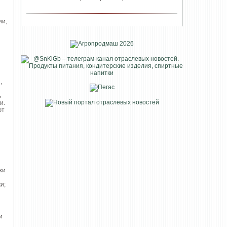
ии,
,
ь
и.
ют
жи
и;
и