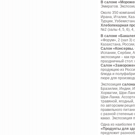
В салоне «Мороже
Эмиратов. Экспозиц
Около 350 компаний
Ирана, Италии, Каз
Турции, Узбекистан
Хлебопекарная про
№2 (залы 4, 5, 6), 4,
В салоне «Бакалея
«Форум», 2 (зал 3)
Казахстана, России
Салон «Консервы.
Испании, Сербии, А
экспозиции – как п
праздничный стол: 
Салон «Заморожен
продукцию из Росси
блюда и полуфабрик
пюре для производс
Экспозиция
салона
Бразилии, Индии, И
Хорватии, Шри-Лан
Шри-Ланка. Ассорт
травяной, ягодный,
по авторским реце
правильного питани
с разной степенью 
какао. Экспозиция 
Одна из наиболее
«Продукты для здо
предложит разнооб