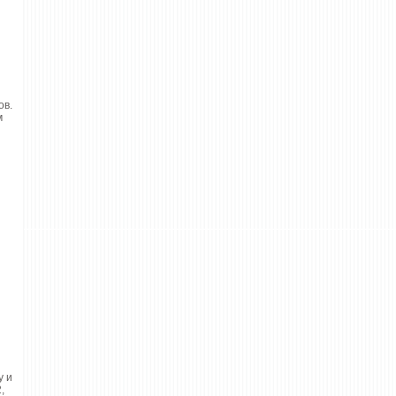
ов.
м
у и
,