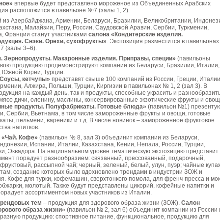
ное»
впервые будет представлено мороженое из Объединенных Арабских
ия расположится в павильоне №7 (залы 1, 2).
 из Азербайджана, Армении, Беларуси, Бразилии, Великобритании, Индонез
ахстана, Малайзии, Перу, России, Саудовской Аравии, Сербии, Туркмении,
а, Франции станут участниками
салона «Кондитерские изделия.
дукция. Снэки. Орехи, сухофрукты»
. Экспозиция разместится в павильонах
 7 (залы 3–6).
. Зернопродукты. Макаронные изделия. Приправы, специи»
(павильоны
 свою продукцию продемонстрируют компании из Беларуси, Бразилии, Италии,
, Южной Кореи, Турции.
 Соусы, кетчупы»
представят свыше 100 компаний из России, Греции, Италии
рмении, Алжира, Польши, Турции, Киргизии в павильонах № 1, 2 (зал 3). В
родукция на каждый день, так и продукты, способные украсить и разнообразит
мясо дичи, оленину, маслины, консервированные экзотические фрукты и овощ
ные продукты. Полуфабрикаты. Готовые блюда»
(павильон №1) презенту
и, Сербии, Вьетнама, в том числе замороженные фрукты и овощи, готовые
аты, пельмени, вареники и т.д. В числе новинок – замороженное фруктовое
тва напитков.
 «Чай. Кофе»
(павильон № 8, зал 3) объединит компании из Беларуси,
ндонезии, Испании, Италии, Казахстана, Кении, Непала, России, Турции,
ки, Эквадора. На национальном уровне тематическую экспозицию представит
имент порадует разнообразием: связанный, прессованный, подарочный,
 фруктовый, рассыпной чай; черный, зеленый, белый, улун, пуэр; чайные купа
птам, создание которых было вдохновлено трендами в индустрии ЗОЖ и
я. Кофе для турки, кофемашин, сверхтонкого помола, для френч-пресса и мок
обжарки, молотый. Также будут представлены цикорий, кофейные напитки и
порадует ассортиментом новых участников из Италии.
трендовых тем
– продукция для здорового образа жизни (ЗОЖ).
Салон
рового образа жизни»
(павильон № 2, зал 6) объединит компании из России 
разную продукцию: спортивное питание, функциональное, продукцию для