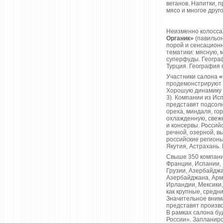
веганов. Напитки, 
мясо и многое друго
Неизменно колосса
Органик»
(павильон
порой и сенсационн
тематики: мясную, 
суперфуды. Географ
Турция. География 
Участники салона
«
продемонстрируют п
Хорошую динамику
3). Компании из Ис
представят подсолн
ореха, миндаля, го
охлажденную, свеж
и консервы. Россий
речной, озерной, в
российские регионы
Якутия, Астрахань.
Свыше 350 компан
Франции, Испании, 
Грузии, Азербайджа
Азербайджана, Арме
Ирландии, Мексики
как крупные, средн
Значительное вним
представят произво
В рамках салона бу
России». Запланиро