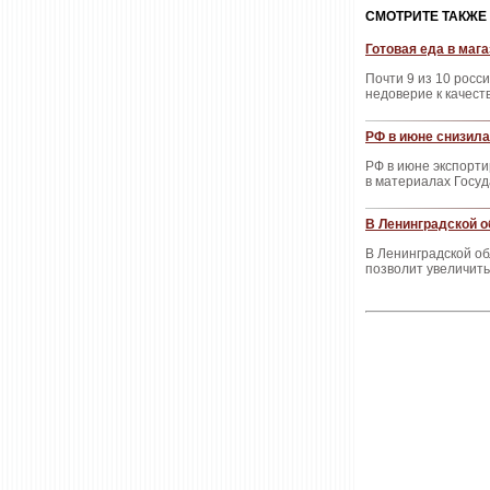
CМОТРИТЕ ТАКЖЕ
Готовая еда в маг
Почти 9 из 10 росс
недоверие к качест
РФ в июне снизила 
РФ в июне экспорти
в материалах Госу
В Ленинградской о
В Ленинградской об
позволит увеличить