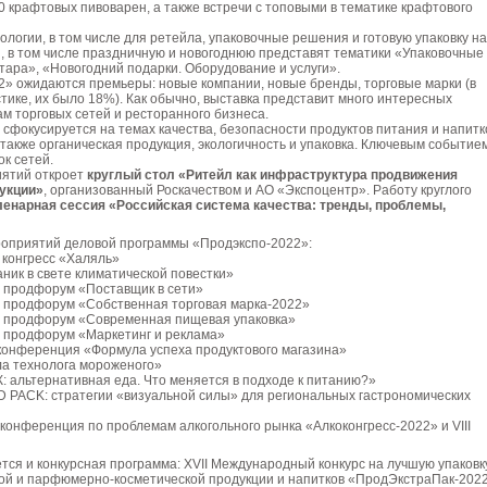
0 крафтовых пивоварен, а также встречи с топовыми в тематике крафтового
ологии, в том числе для ретейла, упаковочные решения и готовую упаковку на
й, в том числе праздничную и новогоднюю представят тематики «Упаковочные
ара», «Новогодний подарки. Оборудование и услуги».
2» ожидаются премьеры: новые компании, новые бренды, торговые марки (в
истике, их было 18%). Как обычно, выставка представит много интересных
м торговых сетей и ресторанного бизнеса.
сфокусируется на темах качества, безопасности продуктов питания и напитк
также органическая продукция, экологичность и упаковка. Ключевым событие
ок сетей.
ятий откроет
круглый стол «Ритейл как инфраструктура продвижения
укции»
, организованный Роскачеством и АО «Экспоцентр». Работу круглого
ленарная сессия «Российская система качества: тренды, проблемы,
роприятий деловой программы «Продэкспо-2022»:
 конгресс «Халяль»
ик в свете климатической повестки»
й продфорум «Поставщик в сети»
й продфорум «Собственная торговая марка-2022»
й продфорум «Современная пищевая упаковка»
й продфорум «Маркетинг и реклама»
 конференция «Формула успеха продуктового магазина»
ла технолога мороженого»
 альтернативная еда. Что меняется в подходе к питанию?»
D PACK: стратегии «визуальной силы» для региональных гастрономических
 конференция по проблемам алкогольного рынка «Алкоконгресс-2022» и VIII
ся и конкурсная программа: XVII Международный конкурс на лучшую упаковк
вой и парфюмерно-косметической продукции и напитков «ПродЭкстраПак-2022