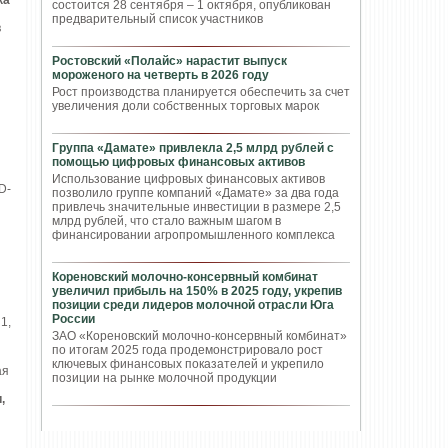
ка
состоится 28 сентября – 1 октября, опубликован
предварительный список участников
в
Ростовский «Полайс» нарастит выпуск
мороженого на четверть в 2026 году
Рост производства планируется обеспечить за счет
увеличения доли собственных торговых марок
Группа «Дамате» привлекла 2,5 млрд рублей с
помощью цифровых финансовых активов
Использование цифровых финансовых активов
D-
позволило группе компаний «Дамате» за два года
привлечь значительные инвестиции в размере 2,5
млрд рублей, что стало важным шагом в
финансировании агропромышленного комплекса
Кореновский молочно-консервный комбинат
увеличил прибыль на 150% в 2025 году, укрепив
позиции среди лидеров молочной отрасли Юга
России
 1,
ЗАО «Кореновский молочно-консервный комбинат»
по итогам 2025 года продемонстрировало рост
ключевых финансовых показателей и укрепило
ая
позиции на рынке молочной продукции
,