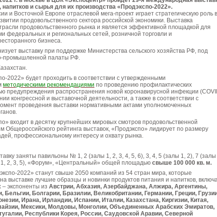
 2022 г. в Москве в ЦВК «Экспоцентр» пройдет 29-я международная выстав
, напитков и сырья для их производства «Продэкспо-2022».
сии и Восточной Европе отраслевой мега-проект играет стратегическую роль 
витии продовольственного сектора российской экономики. Выставка
отрасли продовольственного рынка и является эффективной площадкой для
ми федеральных и региональных сетей, розничной торговли и
есторанного бизнеса.
изует выставку при поддержке Министерства сельского хозяйства РФ, под
о-промышленной палаты РФ.
азахстан.
о-2022» будет проходить в соответствии с утвержденными
м
методическими рекомендациями
по проведению профилактических
ью предупреждения распространения новой коронавирусной инфекции (COVI
нии конгрессной и выставочной деятельности, а также в соответствии с
омент проведения выставки нормативными актами уполномоченных
ганов.
по» входит в десятку крупнейших мировых смотров продовольственной
м Общероссийского рейтинга выставок, «Продэкспо» лидирует по размеру
дей, профессиональному интересу и охвату рынка.
авку заняты павильоны № 1, 2 (залы 1, 2, 3, 4, 5, 6), 3, 4, 5 (залы 1, 2), 7 (залы
залы 1, 2, 3, 5), «Форум», «Центральный» общей площадью
свыше 100 000 кв. м.
кспо-2022» станут свыше 2050 компаний из 54 стран мира, которые
а выставке лучшие образцы и новинки продуктов питания и напитков, включ
х – экспоненты из
Австрии, Абхазия, Азербайджана, Алжира, Аргентины,
, Бельгии, Болгарии, Бразилии, Великобритании, Германии, Греции, Грузии
незии, Ирана, Ирландии, Испании, Италии, Казахстана, Киргизии, Китая,
лайзии, Мексики, Молдовы, Монголии, Объединенных Арабских Эмиратов,
тугалии, Республики Корея, России, Саудовской Аравии, Северной