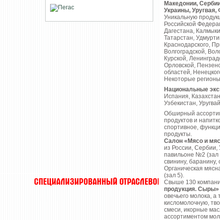
Македонии, Сербии
Украины, Уругвая,
Уникальную продукц
Российской Федерац
Дагестана, Калмыки
Татарстан, Удмурти
Краснодарского, Пр
Волгоградской, Вол
Курской, Ленинград
Орловской, Пензенс
областей, Ненецког
Некоторые регионы 
Национальные экс
Испания, Казахстан
Узбекистан, Уругва
Обширный ассорти
продуктов и напитк
спортивное, функци
продукты.
Салон «Мясо и мяс
из России, Сербии,
павильоне №2 (зал 
свинину, баранину, 
Органическая мясна
(зал 5).
Cвыше 130 компаний
продукция. Сыры»
овечьего молока, а
кисломолочную, тв
смеси, икорные мас
ассортиментом мол