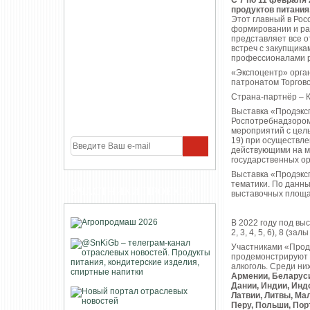
С 7 по 11 февраля
продуктов питания
Этот главный в Рос
формировании и раз
представляет все 
встреч с закупщика
профессионалами р
«Экспоцентр» орган
патронатом Торгов
Страна-партнёр – К
Выставка «Продэксп
Роспотребнадзоро
мероприятий с цел
19) при осуществле
действующими на м
государственных ор
Выставка «Продэкс
тематики. По данны
УЧАСТНИКИ ПРОЕКТА
выставочных площа
В 2022 году под выст
2, 3, 4, 5, 6), 8 (
Участниками «Продэ
продемонстрируют н
алкоголь. Среди ни
Армении, Беларуси
Дании, Индии, Индо
Латвии, Литвы, Ма
Перу, Польши, Пор