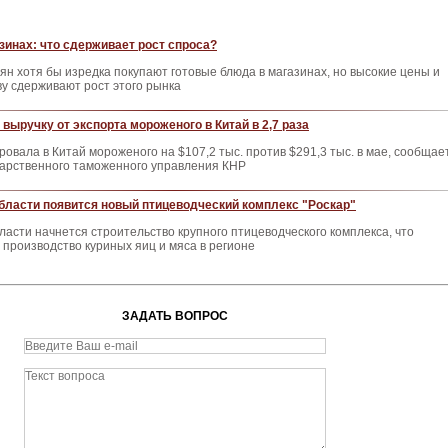
азинах: что сдерживает рост спроса?
иян хотя бы изредка покупают готовые блюда в магазинах, но высокие цены и
ву сдерживают рост этого рынка
выручку от экспорта мороженого в Китай в 2,7 раза
ровала в Китай мороженого на $107,2 тыс. против $291,3 тыс. в мае, сообщае
дарственного таможенного управления КНР
бласти появится новый птицеводческий комплекс "Роскар"
ласти начнется строительство крупного птицеводческого комплекса, что
 производство куриных яиц и мяса в регионе
ЗАДАТЬ ВОПРОС