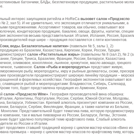
протеиновые батончики, БАДы, безглютеновую продукцию, растительное молок
е.
льный интерес закупщиков ритейла и HoReCa
вызовет салон «Продэкспо
 № 2, зал 5). И не удивительно, что экспозиция отличается уникальными, а
ыми предложениями. Ассортимент товаров, как обычно, охватывает все
молочную, кондитерскую продукцию, бакалею, овощи, фрукты, напитки, специи
ия экспонентов весьма представительная: Италия, Испания, Россия, Бразил
производителей еще шире – продукция поставляется с пяти континентов.
Соки, воды. Безалкогольные напитки»
(павильон № 5, залы 1, 2)
родукцию из Бразилии, Казахстана, Киргизии, Кореи, России, Турции.
 демонстрирует
салон «Растительные жиры»
(павильоны № 8 (зал 2), № 2 (з
пании, Греции, Туниса, Бразилии, Франции, России, Беларуси, Казахстана
ечное, оливковое, конопляное, льняное, кунжутное, масло авокадо, грецкого
рчичное, тыквенное.
Салон «Рыба и морепродукты»
представит живую,
емороженную рыбу, морепродукты, икру и рыбные деликатесы, снэки, пресер
ские производители продемонстрируют широкую линейку продукции – морско
ыращенной в форелевых хозяйствах. География экспонентов охватывает все
, славящиеся рыбой и морепродуктами: Владивосток, Сибирь, Салехард,
 Кроме того, будет представлена продукция из Армении, Кореи.
ий
салон «Продэкспо Wine»
. География производителей вина обширна:
Италии, Аргентины, Португалии, России, Сербии, Южной Осетии, Молдовы,
на, Беларуси, Узбекистан. Крепкий алкоголь презентуют компании из России,
нии, Беларуси, Сербии, Финляндии, Франции, а также напитки из Бельгии,
, Монголии. Представительной будет тематика пива, которую продемонстрир
ие компании, так и малые пивоварни из России, Беларуси, Литвы, Эстонии.
ание будет уделено популярной теме крафтового пива. Слабый алкоголь
дители из России и Италии.
дет продолжен ставший традицией корнер с циклом мастер-классов «Вино из
вана премьера – корнер с циклом мастер-классов по крафтовому пиву, котор