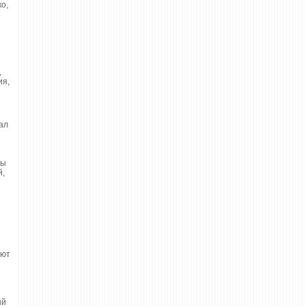
о,
,
ия,
ал
вы
й,
уют
ый