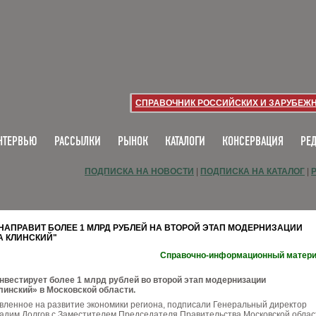
СПРАВОЧНИК РОССИЙСКИХ И ЗАРУБЕЖ
НТЕРВЬЮ
РАССЫЛКИ
РЫНОК
КАТАЛОГИ
КОНСЕРВАЦИЯ
РЕ
ПОДПИСКА НА НОВОСТИ
|
ПОДПИСКА НА КАТАЛОГ
|
 НАПРАВИТ БОЛЕЕ 1 МЛРД РУБЛЕЙ НА ВТОРОЙ ЭТАП МОДЕРНИЗАЦИИ
 КЛИНСКИЙ"
Справочно-информационный матер
вестирует более 1 млрд рублей во второй этап модернизации
инский» в Московской области.
вленное на развитие экономики региона, подписали Генеральный директор
дим Долгов с Заместителем Председателя Правительства Московской облас