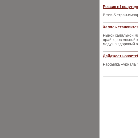
Россия в I полуго
В топ-5 стран-импо
Халяль становится
Рынок халяльной мя
драйверов мясной к
моду на здоровый 
Дайджест новостей
Рассылка журнала "