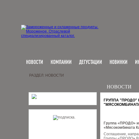
НОВОСТИ
КОМПАНИИ
ДЕГУСТАЦИИ
НОВИНКИ
И
РАЗДЕЛ: НОВОСТИ
НОВОСТИ
ГРУППА "ПРОДО"
"МЯСОКОМБИНАТА
Группа «ПРОДО» ин
«Мясокомбината Кл
Соглашение, напра
Группы «ПРОДО» Ва