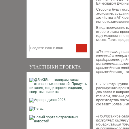
Вячеславом Духины
Стороны будут осу
экономики, создани
хозяйства и АПК ре
импортозамещения
В подтверждение н
второго этапа прое
году мощности по п
месяц. Также предп
«По итогам прошл
который в первую 
предприятия прод
высокотехнологичн
УЧАСТНИКИ ПРОЕКТА
производства прод
производства»
, - 
С 2023 года Групп
расширению произв
два этапа и направ
колбасы, мясные д
производства мясо
составит более 3 м
«Подписанное сего
позволяет бизнес
модернизацию пред
высокотехнологичн