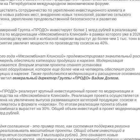
м на Петербургском международном экономическом форуме.
ществлять сотрудничество по укреплению инвестиционного климата и
ю новых рабочих мест, внедрению новых технологий, развитию сельского
гиона, укреплению продовольственной безопасности и развитию
.
амерений Группа «ПРОДО» инвестирует более 1 млрд рублей в реализацию
кта по модернизации «Мясокомбината Клинский» в рамках которого уже в 202
роизводству мясной и колбасной нарезки вырастут до более чем 1 тыс. тонн в
риятие увеличит мощности по производству сосисок на 40%.
ого года «Мясокомбинат Клинский» продемонстрировал значительный рос
очередь обеспечили категории продукции в нарезке. Модернизация
олжается. Вторым этапом проекта станет установка
ого оборудования, которое еще более чем на четверть обеспечит рост
укции в нарезке. Также продолжится модернизация и расширение основног
отметил
генеральный директор Группы «ПРОДО» Вадим Долгов.
а «ПРОДО» реализует крупный инвестиционный проект по модернизации и
одства на «Мясокомбинате Клинский». Реализация проекта осуществляется 
лена на увеличение выпуска развивающихся категорий продукции: сосиски и
еликатесы в формате «нарезка». По итогам реализации проекта объем
комбината вырастет на 30%. Общий объем инвестиций в проект модернизаци
лрд рублей.
дня соглашение - это пример того, как системная поддержка региона
у реализовывать масштабные проекты. Общий объем инвестиций в
приятия составляет 3 миллиарда рублей. Это означает новые
ые рабочие места, увеличение выпуска качественной продукции и укрепле