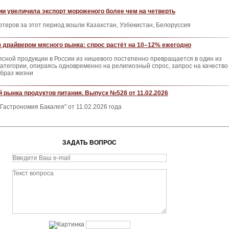
дии увеличила экспорт мороженого более чем на четверть
ртеров за этот период вошли Казахстан, Узбекистан, Белоруссия
 драйвером мясного рынка: спрос растёт на 10–12% ежегодно
сной продукции в России из нишевого постепенно превращается в один из
атегории, опираясь одновременно на религиозный спрос, запрос на качество
образ жизни
 рынка продуктов питания. Выпуск №528 от 11.02.2026
Гастрономия Бакалея" от 11.02.2026 года
ЗАДАТЬ ВОПРОС