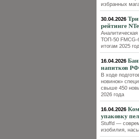
избранных маг
Три
30.04.2026
рейтинге NTe
Аналитическая
ТОП-50 FMCG-б
итогам 2025 го
Бан
16.04.2026
напитков РФ
В ходе подгото
новинок» спец
свыше 450 новы
2026 года
Ком
16.04.2026
упаковку пел
Stuffd — совре
изобилия, насы