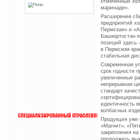
отмеченный зо
маринаде».
Расширение сбы
предприятий хо
Пермская» и «
Башкортостан 
позиций здесь 
в Пермском кра
стабильная дис
Современная уп
срок годности п
увеличенные ра
непрерывная це
стандарт качес
сертифицирован
идентичность в
колбасных изде
Продукция уже 
«Магнит», «Пят
закрепления на
продолжить вых