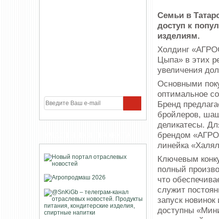
Семьи в Татар
доступ к поп
изделиям.
Холдинг «АГРО
Цыпа» в этих р
увеличения дол
Основными пок
оптимальное со
Бренд предлага
бройлеров, шаш
деликатесы. Дл
брендом «АГРО
УЧАСТНИКИ ПРОЕКТА
линейка «Халял
Ключевым конк
полный произво
что обеспечива
служит постоян
запуск новинок
доступны «Мини