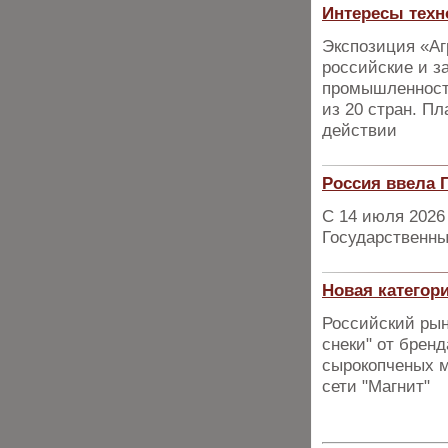
Интересы техн
Экспозиция «Аг
российские и з
промышленности
из 20 стран. П
действии
Россия ввела 
С 14 июля 2026
Государственны
Новая категор
Российский рын
снеки" от брен
сырокопченых м
сети "Магнит"