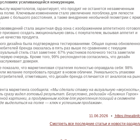
 условиях усиливающейся конкуренции.
мыслу маркетологов, гарантирует, что продукт не останется незамеченным
на полке. Ключевым изменением стало увеличение логоблока для легкости
даже с большого расстояния, а также внедрение необычной геометрии с ярк
.
ововведений стала акцентная фуд-зона с изображением аппетитного готовог
 призвано создать эмоциональную связь с покупателем, вызывая аппетит и
ые качества продукта.
ого дизайна была подтверждена тестированиями. Общая оценка обновленн
ребителей бренда оказалась в пять раз выше по сравнению с текущим
зуальный стиль стал заметнее: 67% участников полочного теста заметили
первую очередь. Кроме того, 99% респондентов согласились, что дизайн
заслуживает доверия.
 показало, что маркетинговая стратегия полностью оправдала себя: 98%
ли желание попробовать продукт в новом обличии. Уникальность упаковки
требителей, отметивших, что дизайн бренда отличается от аналогов на рын
ента маркетинга сообщила:
«Мы сделали ставку на визуальную «вкусность»
 сразу видел готовый результат. Безусловно, редизайн «Ближних Горок»
еной картинки, а продуманным ходом для укрепления позиций в сегменте
де выделиться на полке — ключ к успешным продажам».
11.06.2026
•
https://meatinf
Смотреть все последние статьи и новости раздел