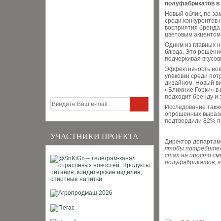
полуфабрикатов в
Новый облик, по за
среди конкурентов 
восприятия бренда 
цветовым акцентом
Одним из главных н
блюда. Это решение
подчеркивая вкусов
Эффективность нов
упаковки среди пот
дизайном. Новый ви
«Ближние Горки» в 
подходит бренду и 
Исследование также
опрошенных вырази
подтвердили 82% по
УЧАСТНИКИ ПРОЕКТА
Директор департам
чтобы потребитель
стал не просто см
полуфабрикатов, г