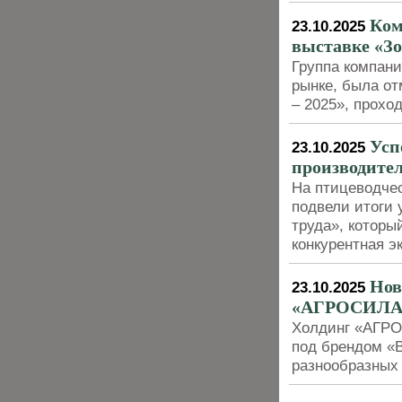
Ком
23.10.2025
выставке «Зо
Группа компан
рынке, была от
– 2025», прохо
Усп
23.10.2025
производител
На птицеводче
подвели итоги 
труда», котор
конкурентная э
Нов
23.10.2025
«АГРОСИЛА
Холдинг «АГРО
под брендом «
разнообразных