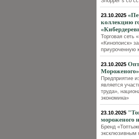
Shopper’s со с
«Пе
23.10.2025
коллекцию г
«Кибердерев
Торговая сеть 
«Кинопоиск» з
приуроченную к
Опт
23.10.2025
Мороженого»
Предприятие из
является учас
труда», национ
экономика»
"То
23.10.2025
мороженого 
Бренд «Топтыж
эксклюзивным 