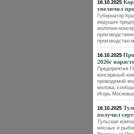
Кор
16.10.2025
увеличил про
Губернатор Кра
ведущих предп
молочно-консер
производственн
производство 
Про
16.10.2025
2026г нараст
Предприятия ГК
консервный ком
проводимой мо
молока, сообщ
Игорь Московц
Тул
16.10.2025
получил серт
Тульская комп
мясных и рыбн