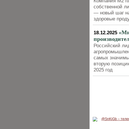
Компания M2 пл
собственной ли
— новый шаг на
здоровые прод
«Ми
18.12.2025
производите
Российский ли
агропромышлен
самых значимых
вторую позицию
2025 год