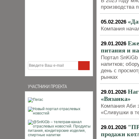
В 2025 году м
производства 
«Да
05.02.2026
Компания начал
Еже
29.01.2026
питания и н
Портал SnKiGb 
напитков; обор
день с просмо
рынках
УЧАСТНИКИ ПРОЕКТА
Наг
29.01.2026
«Вязанка»
Компания Аби з
«Сливушки в т
"ПР
29.01.2026
продажи кот