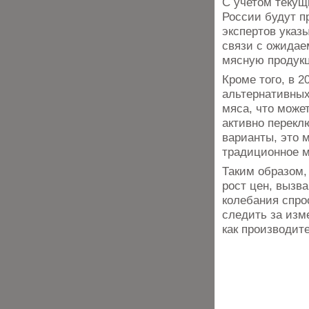
С учетом текущ
России будут п
экспертов указ
связи с ожидае
мясную продук
Кроме того, в 2
альтернативных
мяса, что може
активно перекл
варианты, это 
традиционное м
Таким образом,
рост цен, вызв
колебания спро
следить за изм
как производит