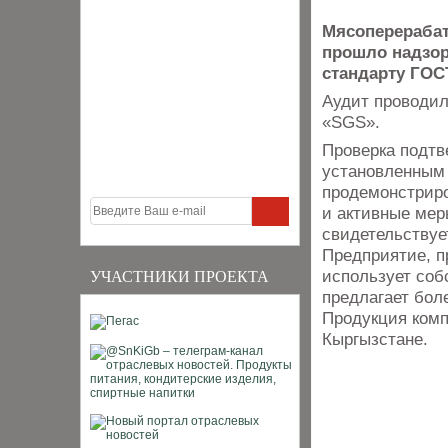
Мясоперераба
прошло надзор
стандарту ГОС
Аудит проводил
«SGS».
Проверка подтв
установленным 
продемонстриро
и активные мер
свидетельствуе
Предприятие, п
использует соб
УЧАСТНИКИ ПРОЕКТА
предлагает бол
Продукция комп
Кыргызстане.