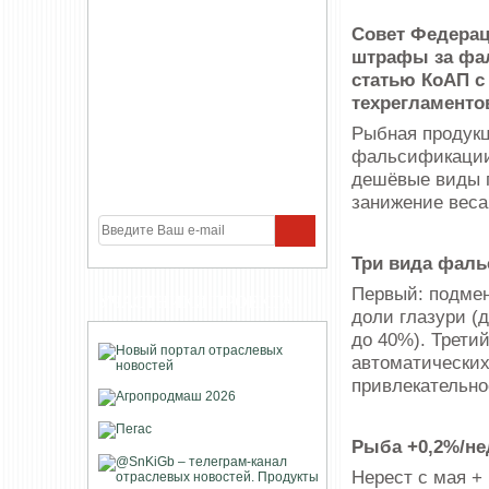
Совет Федерац
штрафы за фал
статью КоАП с
техрегламенто
Рыбная продукц
фальсификации:
дешёвые виды п
занижение веса
Три вида фаль
Первый: подмен
УЧАСТНИКИ ПРОЕКТА
доли глазури (
до 40%). Трети
автоматических
привлекательно
Рыба +0,2%/не
Нерест с мая +