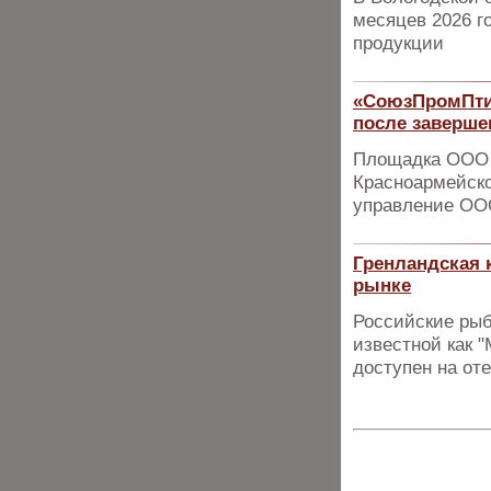
месяцев 2026 г
продукции
«СоюзПромПтиц
после заверше
Площадка ООО 
Красноармейско
управление О
Гренландская 
рынке
Российские рыб
известной как "
доступен на от