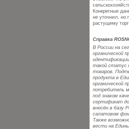
сельскохозяйст
Конкретные дан
не уточнил, но
растущему торг
Справка ROSN
В России на се
органической п
идентификации
такой статус 
товаров. Подт
продукта в Ед
органической 
потребитель мо
под знаком кач
сертификат до
внесён в базу 
салатовом фон
Также возможн
вести на Един