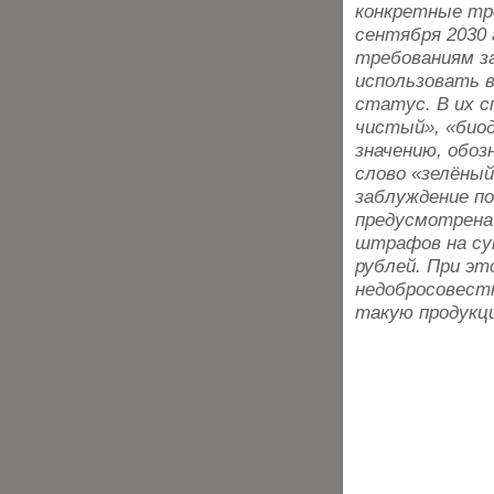
конкретные тр
сентября 2030
требованиям за
использовать 
статус. В их с
чистый», «биод
значению, обоз
слово «зелёный
заблуждение п
предусмотрена
штрафов на су
рублей. При эт
недобросовест
такую продукци