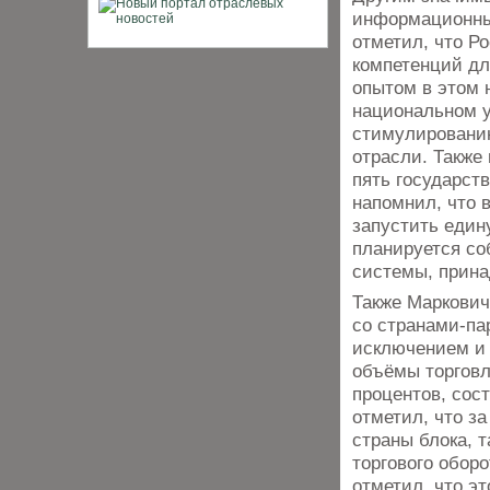
информационны
отметил, что Р
компетенций дл
опытом в этом 
национальном у
стимулированию
отрасли. Также
пять государст
напомнил, что 
запустить един
планируется с
системы, прин
Также Маркович
со странами-па
исключением и 
объёмы торговл
процентов, сос
отметил, что з
страны блока, 
торгового обор
отметил, что э