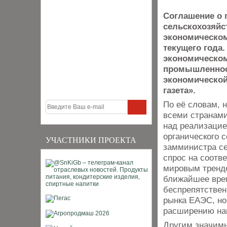
Соглашение о 
сельскохозяйс
экономическом
текущего года
экономическом
промышленнос
экономической
газета».
По её словам, н
всеми странами
над реализацие
органического 
УЧАСТНИКИ ПРОЕКТА
замминистра се
спрос на соотв
мировым трендо
ближайшее врем
беспрепятствен
рынка ЕАЭС, но
расширению на
Другим значимы