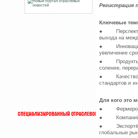
Регистрация 
Ключевые тем
● Перспективы
выхода на межд
● Инновационн
увеличение сро
● Продукты с 
соление, перер
● Качество и 
стандартов и и
Для кого это 
● Фермеров и
● Компаний ры
● Экспортёров
глобальные рын