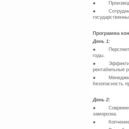
● Производите
● Сотрудников
государственны
Программа ко
День 1:
● Перспективы
годы.
● Эффективная
рентабельные 
● Менеджмент 
безопасность п
День 2:
● Современные
заморозка.
● Копчение и 