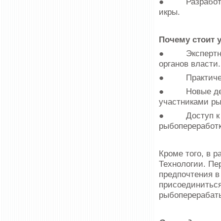
● Разработка 
икры.
Почему стоит 
● Экспертные 
органов власти.
● Практически
● Новые делов
участниками ры
● Доступ к ин
рыбопереработк
Кроме того, в 
Технологии. Пе
предпочтения 
присоединиться
рыбоперерабат