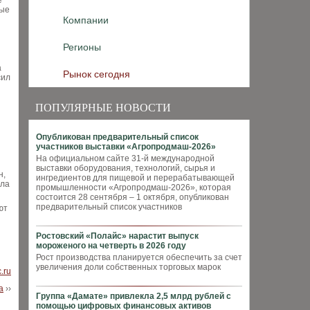
е
ные
Компании
Регионы
а
Рынок сегодня
сил
ПОПУЛЯРНЫЕ НОВОСТИ
Опубликован предварительный список
участников выставки «Агропродмаш-2026»
На официальном сайте 31-й международной
выставки оборудования, технологий, сырья и
н,
ингредиентов для пищевой и перерабатывающей
сла
промышленности «Агропродмаш-2026», которая
состоится 28 сентября – 1 октября, опубликован
предварительный список участников
ют
Ростовский «Полайс» нарастит выпуск
мороженого на четверть в 2026 году
Рост производства планируется обеспечить за счет
увеличения доли собственных торговых марок
c.ru
а
››
Группа «Дамате» привлекла 2,5 млрд рублей с
помощью цифровых финансовых активов