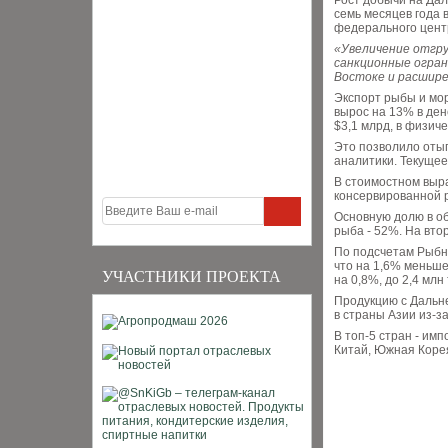
Рост добычи на Дал
семь месяцев года 
федерального цент
«Увеличение отгру
санкционные огран
Востоке и расшир
Экспорт рыбы и мор
вырос на 13% в де
$3,1 млрд, в физиче
Это позволило отыг
аналитики. Текущее
В стоимостном выр
консервированной р
Основную долю в о
рыба - 52%. На вто
По подсчетам Рыбно
что на 1,6% меньше
УЧАСТНИКИ ПРОЕКТА
на 0,8%, до 2,4 млн
Продукцию с Дальн
в страны Азии из-з
В топ-5 стран - им
Китай, Южная Коре