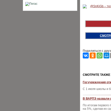
СМОТР
Поделиться с дру
CМОТРИТЕ ТАКЖЕ
Госучреждения отк
С 1 июля школы и б
В ВАРПЭ назвали 
По итогам первого 
на 5%, сделав их с