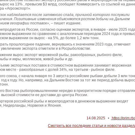
ьнем Востоке позволил экспорту российских рыбы и морепродуктов за первы
вырос на 13% , превысив $3 млрд, сообщает Коммерсантъ со ссылкой на дан
ра «Агроэкспорт».
зок наблюдается после затяжного спада, причиной которого послужили
ичения. Позитивные изменения объясняются ростом добычи на Дальнем
ением географии поставок»,
– пишет издание.
епродуктов из России, согласно оценкам экспертов, в январе - июле 2025 год
нежном выражении по сравнению с аналогичным периодом 2024 года и превы
ском выражении он вырос - на 5%, до более 1,2 млн тонн.
рать прошлогоднее падение, вернувшись к значениям 2023 года, отмечают
 увеличение экспорта отметили и в Росрыболовстве.
ажении вырос экспорт мороженой рыбы, ракообразных, рыбного филе,
ыбы и икры, моллюсков, живой рыбы и др.
бъеме экспортных поставок в стоимостном выражении занимает мороженая
ром месте - ракообразные с долей 34%, на третьем - рыбное филе.
го союза, с начала января по 3 августа российские рыбаки добыли 3 млн тон
 год к году. Но, например, на Дальнем Востоке за тот же период добыча выро
 тонн.
его Востока рыбопромышленники нередко в приоритетном порядке отправля
а высокой стоимости ее доставки до центра России.
портеров российской рыбы и морепродуктов в денежном выражении входят
я, Нидерланды, Норвегия и Япония.
14.08.2025
•
https://prim.rb
Смотреть все последние статьи и новости раздел