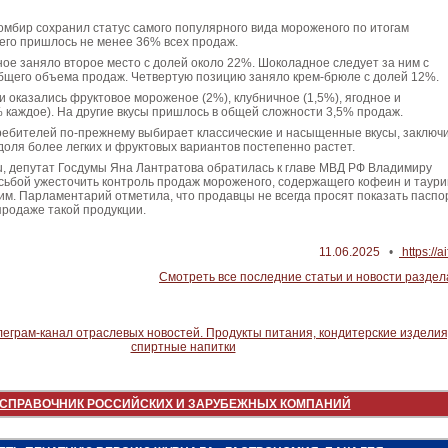
омбир сохранил статус самого популярного вида мороженого по итогам
его пришлось не менее 36% всех продаж.
е заняло второе место с долей около 22%. Шоколадное следует за ним с
бщего объема продаж. Четвертую позицию заняло крем-брюле с долей 12%.
оказались фруктовое мороженое (2%), клубничное (1,5%), ягодное и
 каждое). На другие вкусы пришлось в общей сложности 3,5% продаж.
ребителей по-прежнему выбирает классические и насыщенные вкусы, заключ
доля более легких и фруктовых вариантов постепенно растет.
, депутат Госдумы Яна Лантратова обратилась к главе МВД РФ Владимиру
сьбой ужесточить контроль продаж мороженого, содержащего кофеин и таури
м. Парламентарий отметила, что продавцы не всегда просят показать паспо
продаже такой продукции.
11.06.2025
•
https://ai
Смотреть все последние статьи и новости раздел
СПРАВОЧНИК РОССИЙСКИХ И ЗАРУБЕЖНЫХ КОМПАНИЙ