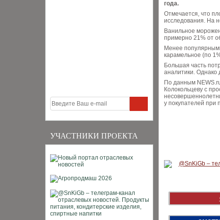
года.
Отмечается, что пл
исследования. На н
Ванильное морожено
примерно 21% от о
Менее популярными 
карамельное (по 1%
Большая часть пот
аналитики. Однако 
По данным NEWS.ru
Колокольцеву с про
несовершеннолетни
у покупателей при 
УЧАСТНИКИ ПРОЕКТА