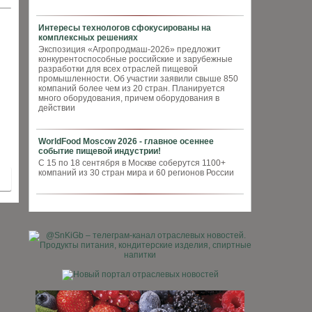
Интересы технологов сфокусированы на
комплексных решениях
Экспозиция «Агропродмаш-2026» предложит
конкурентоспособные российские и зарубежные
разработки для всех отраслей пищевой
промышленности. Об участии заявили свыше 850
компаний более чем из 20 стран. Планируется
много оборудования, причем оборудования в
действии
WorldFood Moscow 2026 - главное осеннее
событие пищевой индустрии!
С 15 по 18 сентября в Москве соберутся 1100+
компаний из 30 стран мира и 60 регионов России