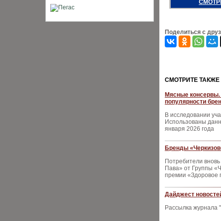
СМОТР
Поделиться с дру
CМОТРИТЕ ТАКЖЕ
Мясные консервы. 
популярности брен
В исследовании уча
Использованы данны
января 2026 года
Бренды «Черкизов
Потребители вновь
Пава» от Группы «Ч
премии «Здоровое 
Дайджест новостей
Рассылка журнала "