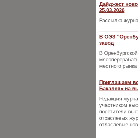
Дайджест ново
25.03.2026
Рассылка журна
В ОЭЗ "Оренб
завод
В Оренбургской
мясоперерабаты
местного рынка
Приглашаем вс
Бакалея» на в
Редакция журна
участником выс
посетители выс
отраслевых жур
отласлевые нов