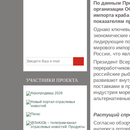
По данным Про
организации О
импорта краба 
показателям п
Однако ключевы
экономические 
лидирующие поз
мирового импор
России, что яв
Президент Все
переработчиков
российские рыб
развивают внут
УЧАСТНИКИ ПРОЕКТА
поставками в п
индустрия море
альтернативные
Растущий спро
Согласно обзор
интереса потре