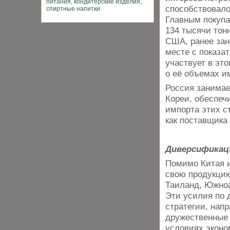
способствовало
Главным покупа
134 тысячи тон
США, ранее зан
месте с показа
участвует в эт
о её объемах и
Россия занимае
Кореи, обеспеч
импорта этих с
как поставщика
Диверсификац
Помимо Китая и
свою продукцию
Таиланд, Южноа
Эти усилия по 
стратегии, нап
дружественные 
условиях эконо