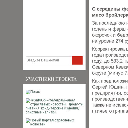
С середины фе
мясо бройлера
За последнюю н
голень и фарш —
окорочок и бедр
на уровне 274 р
Корректировка 
года производс
году, до 533,2 
Северном Кавка
округе (минус 7
УЧАСТНИКИ ПРОЕКТА
Как предположи
Сергей Юшин, п
предприятия, о
производственн
также не исклю
птичьего грипп