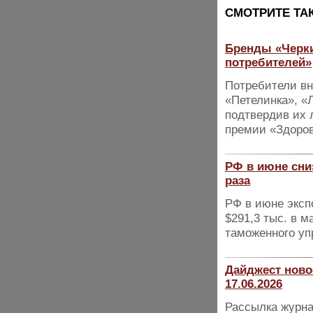
CМОТРИТЕ ТА
Бренды «Черки
потребителей»
Потребители вн
«Петелинка», «
подтвердив их 
премии «Здоров
РФ в июне сниз
раза
РФ в июне эксп
$291,3 тыс. в 
таможенного у
Дайджест ново
17.06.2026
Рассылка журна