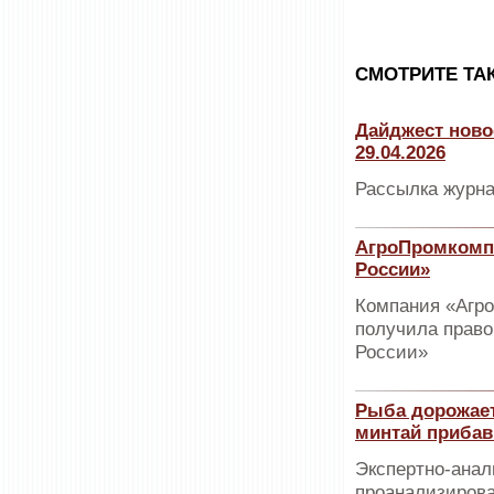
CМОТРИТЕ ТА
Дайджест ново
29.04.2026
Рассылка журна
АгроПромкомпл
России»
Компания «Агр
получила право
России»
Рыба дорожает
минтай прибав
Экспертно-анал
проанализирова