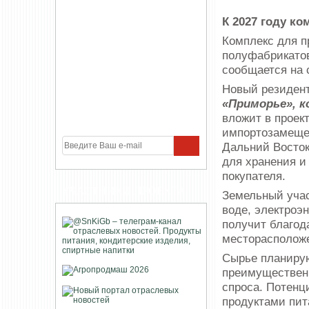
К 2027 году ко
Комплекс для п
полуфабрикатов
сообщается на 
Новый резидент
«Приморье», 
вложит в проек
импортозамещен
Дальний Восток
для хранения и
покупателя.
УЧАСТНИКИ ПРОЕКТА
Земельный учас
воде, электроэ
получит благод
месторасположе
Сырье планирую
преимущественн
спроса. Потенц
продуктами пит