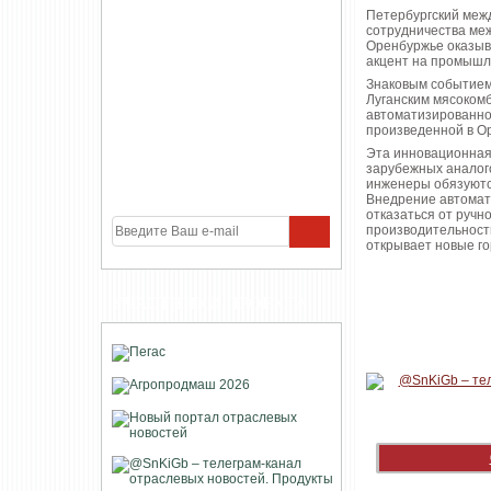
Петербургский меж
сотрудничества меж
Оренбуржье оказыв
акцент на промышл
Знаковым событием
Луганским мясоком
автоматизированно
произведенной в Ор
Эта инновационная
зарубежных аналог
инженеры обязуются
Внедрение автомат
отказаться от ручно
производительность
открывает новые г
УЧАСТНИКИ ПРОЕКТА