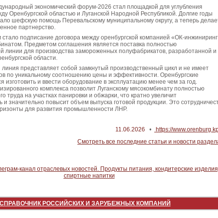
дународный экономический форум-2026 стал площадкой для углубления
ду Оренбургской областью и Луганской Народной Республикой. Долгие годы
ало шефскую помощь Перевальскому муниципальному округу, а теперь делае
енное партнерство.
 стало подписание договора между оренбургской компанией «ОК-инжиниринг
бинатом. Предметом соглашения является поставка полностью
й линии для производства замороженных полуфабрикатов, разработанной и
енбургской области.
 линия представляет собой замкнутый производственный цикл и не имеет
ов по уникальному соотношению цены и эффективности. Оренбургские
 изготовить и ввести оборудование в эксплуатацию менее чем за год.
изированного комплекса позволит Луганскому мясокомбинату полностью
го труда на участках панировки и обжарки, что кратно увеличит
 и значительно повысит объем выпуска готовой продукции. Это сотрудничес
оризонты для развития промышленности ЛНР.
11.06.2026
•
https://www.orenburg.kp
Смотреть все последние статьи и новости раздел
СПРАВОЧНИК РОССИЙСКИХ И ЗАРУБЕЖНЫХ КОМПАНИЙ