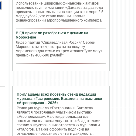
Использование цифровых финансовых активов
позволило группе компаний «Дамате» за два года
привлечь значительные инвестиции в размере 2,5
млрд рублей, что стало важным шагом в
финансировании агропромышленного комплекса
В ГД призвали разобраться с ценами на
мороженое
Лидер партии "Справедливая Россия" Сергей
Миронов отметил, что траты на покупку
мороженого для семьи из трех человек "уже могут
превысить 400-500 рублей"
ПОПУЛЯРНЫЕ СТАТЬИ
Приглашаем всех посетить стенд редакции
журнала «Гастрономия. Бакалея» на выставке
«Агропродмаш – 2026»
Редакция журнала «Гастрономия. Бакалея»
является постоянным участником выставки
«Агропродмаш». На стенде редакции все
посетители выставки могут стать обладателями
свежих выпусков наших отраслевых журналов и
каталогов, а также оформить подписки на
отласлевые новостные ленты и дайджесты.