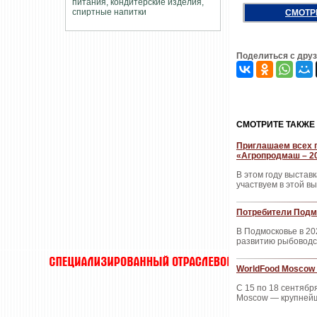
СМОТР
Поделиться с дру
CМОТРИТЕ ТАКЖЕ
Приглашаем всех п
«Агропродмаш – 2
В этом году выстав
участвуем в этой в
Потребители Подмо
В Подмосковье в 20
развитию рыбоводст
WorldFood Moscow 
С 15 по 18 сентяб
Moscow — крупнейш