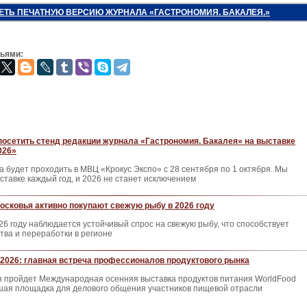
ЕТЬ ПЕЧАТНУЮ ВЕРСИЮ ЖУРНАЛА «ГАСТРОНОМИЯ. БАКАЛЕЯ.»
зьями:
осетить стенд редакции журнала «Гастрономия. Бакалея» на выставке
026»
ка будет проходить в МВЦ «Крокус Экспо» с 28 сентября по 1 октября. Мы
ыставке каждый год, и 2026 не станет исключением
сковья активно покупают свежую рыбу в 2026 году
26 году наблюдается устойчивый спрос на свежую рыбу, что способствует
ва и переработки в регионе
2026: главная встреча профессионалов продуктового рынка
ря пройдет Международная осенняя выставка продуктов питания WorldFood
ая площадка для делового общения участников пищевой отрасли