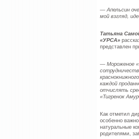
— Апельсин оче
мой взгляд, ид
Татьяна Само
«УРСА»
рассказ
представлен пр
— Мороженое «
сотрудничества
краснокнижног
каждой продан
отчислять сре
«Тигренок Амур
Как отметил ди
особенно важно
натуральные ко
родителями, за