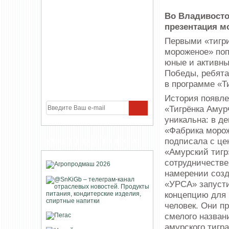
Во Владивосто
презентация м
Первыми «тигр
мороженое» по
юные и активн
Победы, ребят
в программе «Т
История появле
«Тигрёнка Амур
уникальна: в де
«Фабрика моро
подписала с це
УЧАСТНИКИ ПРОЕКТА
«Амурский тигр
сотрудничестве
намерении созд
«УРСА» запусти
концепцию для 
человек. Они п
смелого назван
амурского тигр