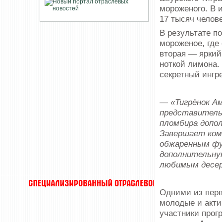
мороженого. В 
17 тысяч челове
В результате п
мороженое, где
вторая — яркий
ноткой лимона.
секретный ингр
— «Тигрёнок Ам
представитель
пломбира допо
Завершает комп
обжаренным фу
дополнительну
любимым десер
Одними из перв
молодые и акт
участники прог