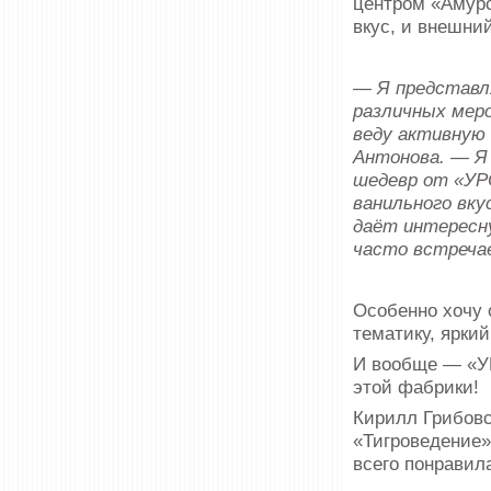
центром «Амурс
вкус, и внешни
— Я представл
различных меро
веду активную
Антонова. — Я 
шедевр от «УР
ванильного вку
даёт интересн
часто встреча
Особенно хочу 
тематику, ярки
И вообще — «У
этой фабрики!
Кирилл Грибовс
«Тигроведение»
всего понравил