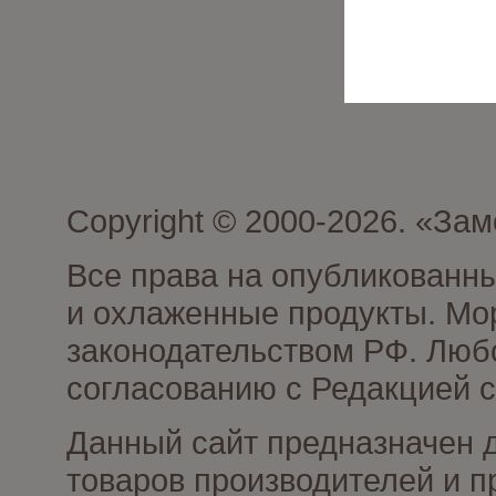
Copyright © 2000-2026. «З
Все права на опубликованн
и охлаженные продукты. Мо
законодательством РФ. Люб
согласованию с Редакцией с
Данный сайт предназначен 
товаров производителей и 