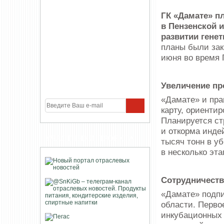
ГК «Дамате» п
в Пензенской и
развитии гене
планы были за
июня во время
Увеличение пр
«Дамате» и пра
карту, ориенти
Планируется ст
и откорма инде
УЧАСТНИКИ ПРОЕКТА
тысяч тонн в уб
в несколько эта
Сотрудничеств
«Дамате» подпи
области. Перво
инкубационных 