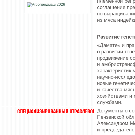
племенной репр
соглашение пре
по выращиванию
из мяса индейк
Развитие гене
«Дамате» и пра
о развитии ген
продвижение с
и эмбриотрансф
характеристик 
научно-исследо
новые генетиче
и качества мяс
хозяйствами и 
службами.
Документы о со
Пензенской обл
Александром Мо
и председателе