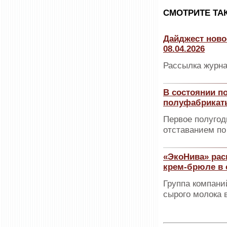
CМОТРИТЕ ТА
Дайджест ново
08.04.2026
Рассылка журна
В состоянии п
полуфабрикат
Первое полугод
отставанием по
«ЭкоНива» рас
крем-брюле в 
Группа компани
сырого молока 