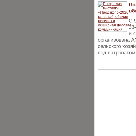
По
об
С 
33
и 
организована 
сельского хозя
под патронатом