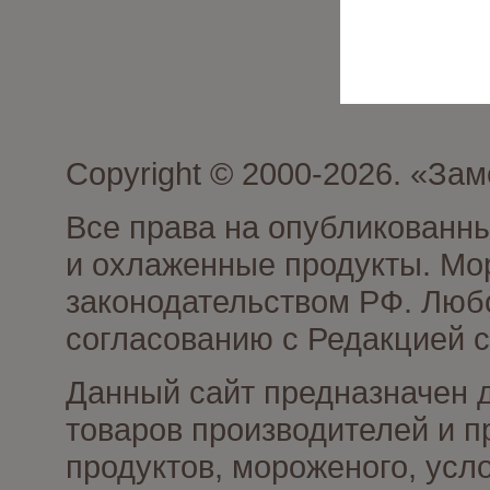
Copyright © 2000-2026. «З
Все права на опубликованн
и охлаженные продукты. Мо
законодательством РФ. Люб
согласованию с Редакцией с
Данный сайт предназначен 
товаров производителей и 
продуктов, мороженого, усл