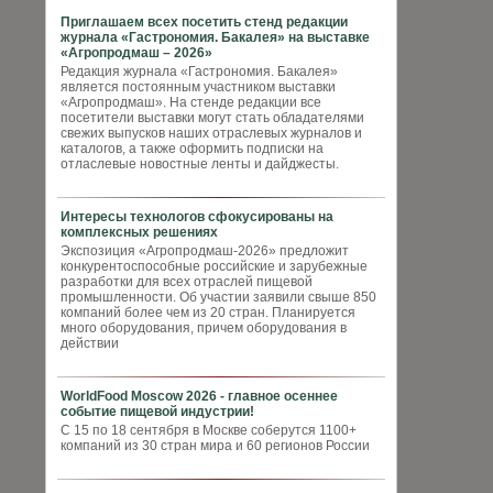
Приглашаем всех посетить стенд редакции
журнала «Гастрономия. Бакалея» на выставке
«Агропродмаш – 2026»
Редакция журнала «Гастрономия. Бакалея»
является постоянным участником выставки
«Агропродмаш». На стенде редакции все
посетители выставки могут стать обладателями
свежих выпусков наших отраслевых журналов и
каталогов, а также оформить подписки на
отласлевые новостные ленты и дайджесты.
Интересы технологов сфокусированы на
комплексных решениях
Экспозиция «Агропродмаш-2026» предложит
конкурентоспособные российские и зарубежные
разработки для всех отраслей пищевой
промышленности. Об участии заявили свыше 850
компаний более чем из 20 стран. Планируется
много оборудования, причем оборудования в
действии
WorldFood Moscow 2026 - главное осеннее
событие пищевой индустрии!
С 15 по 18 сентября в Москве соберутся 1100+
компаний из 30 стран мира и 60 регионов России