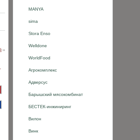
MANYA
sima
Stora Enso
Welldone
й
››
WorldFood
Агрокомплекс
Адверсус
Барышский мясокомбинат
БЕСТЕК-инжиниринг
Вилон
Винк