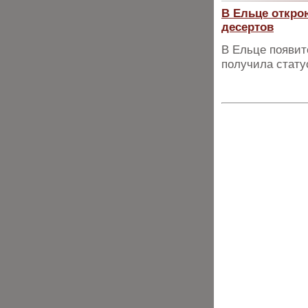
В Ельце откро
десертов
В Ельце появи
получила стату