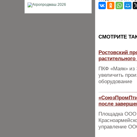
CМОТРИТЕ ТА
Ростовский пр
растительного
ПКФ «Маяк» из 
увеличить прои
оборудование
«СоюзПромПтиц
после заверше
Площадка ООО 
Красноармейско
управление О