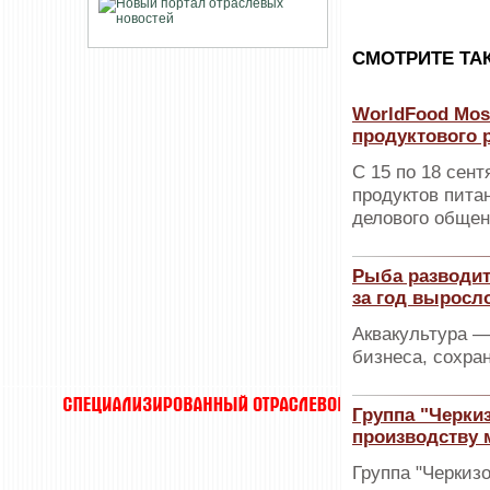
CМОТРИТЕ ТА
WorldFood Mos
продуктового 
С 15 по 18 сен
продуктов пита
делового общен
Рыба разводит
за год выросло
Аквакультура 
бизнеса, сохра
Группа "Черки
производству 
Группа "Черкиз