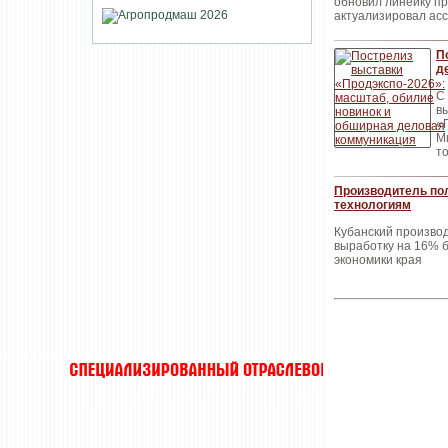
обновил линейку п
актуализировал ас
П
д
С
в
«
М
т
Производитель по
технологиям
Кубанский произво
выработку на 16% 
экономики края