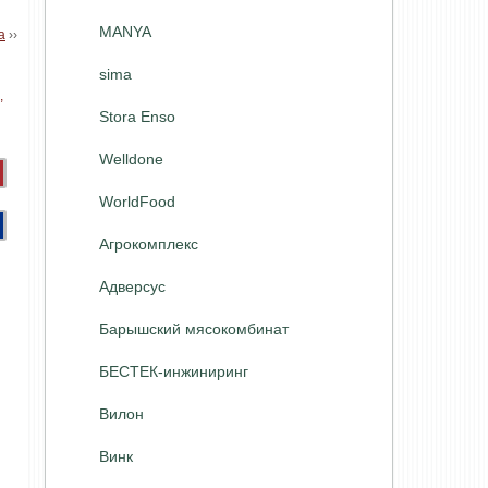
MANYA
а
››
sima
Stora Enso
Welldone
WorldFood
Агрокомплекс
Адверсус
Барышский мясокомбинат
БЕСТЕК-инжиниринг
Вилон
Винк